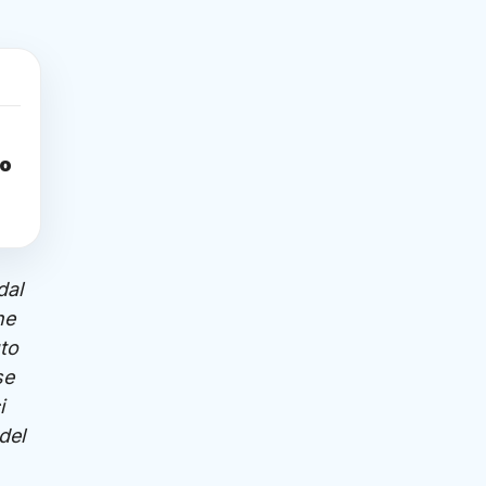
to
dal
he
uto
se
i
del