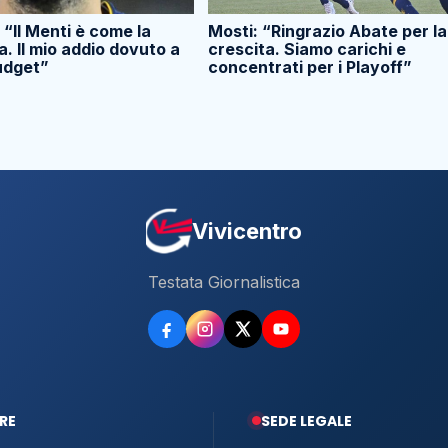
 “Il Menti è come la
Mosti: “Ringrazio Abate per la
 Il mio addio dovuto a
crescita. Siamo carichi e
budget”
concentrati per i Playoff”
Vivicentro
Testata Giornalistica
RE
SEDE LEGALE