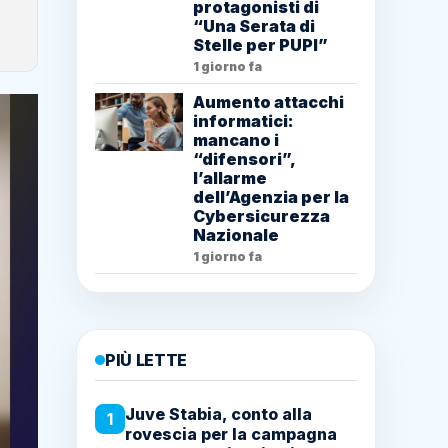
protagonisti di
“Una Serata di
Stelle per PUPI”
1 giorno fa
Aumento attacchi
informatici:
mancano i
“difensori”,
l’allarme
dell’Agenzia per la
Cybersicurezza
Nazionale
1 giorno fa
PIÙ LETTE
Juve Stabia, conto alla
1
rovescia per la campagna