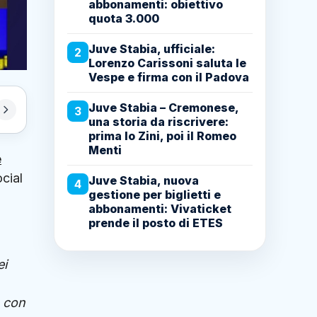
abbonamenti: obiettivo
quota 3.000
Juve Stabia, ufficiale:
2
Lorenzo Carissoni saluta le
Vespe e firma con il Padova
Juve Stabia – Cremonese,
3
una storia da riscrivere:
prima lo Zini, poi il Romeo
Menti
e
ocial
Juve Stabia, nuova
4
gestione per biglietti e
abbonamenti: Vivaticket
prende il posto di ETES
ei
à con