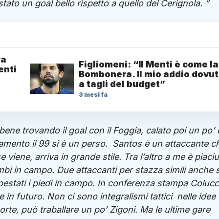
tato un goal bello rispetto a quello del Cerignola. “
ra
Figliomeni: “Il Menti è come la
enti
Bombonera. Il mio addio dovu
a tagli del budget”
3 mesi fa
 bene trovando il goal con il Foggia, calato poi un po’ 
gamento il 99 si è un perso. Santos è un attaccante c
 viene, arriva in grande stile. Tra l’altro a me è piaci
mbi in campo. Due attaccanti per stazza simili anche 
pestati i piedi in campo. In conferenza stampa Colucc
in futuro. Non ci sono integralismi tattici nelle idee 
orte, può traballare un po’ Zigoni. Ma le ultime gare