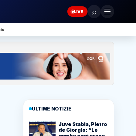
⌕
LIVE
gio
ULTIME NOTIZIE
Juve Stabia, Pietro
de Giorgio: “Le
gambe oggi erano