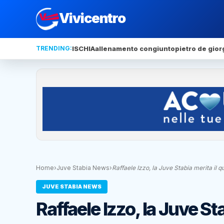
Vivicentro
TRENDING:
ISCHIA
allenamento congiunto
pietro de gior
Home
›
Juve Stabia News
›
Raffaele Izzo, la Juve Stabia merita il 
JUVE STABIA NEWS
Raffaele Izzo, la Juve St