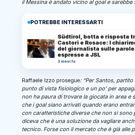
il Messina è andato vicino al goal e sarebbe s
POTREBBE INTERESSARTI
Südtirol, botta e risposta t
Castori e Rosace: I chiarim
del giornalista sulle parole
espresse a JSL
3 mesi fa
Raffaele Izzo prosegue
: “Per Santos, partito
punto di vista fisiologico e un po’ per appa
non ha paura di trovare la giocata in area e se
che i goal siano arrivati quando erano entra
con caratteristiche diverse che non si sono 
diceva che è una soluzione da vagliare anche 
tecnico. Forse con il mercato che è già alle p