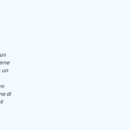
 un
erne
n un
vo
ne di
li