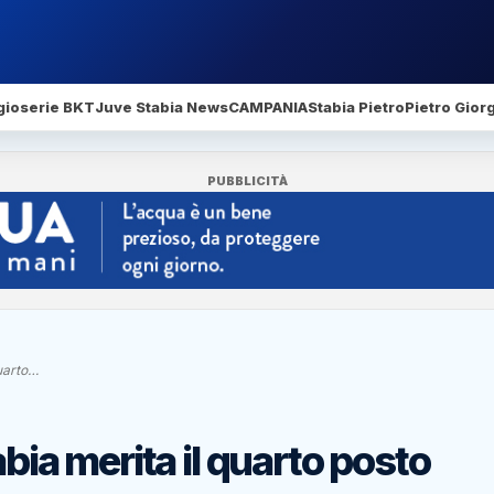
gio
serie BKT
Juve Stabia News
CAMPANIA
Stabia Pietro
Pietro Gior
PUBBLICITÀ
quarto…
abia merita il quarto posto