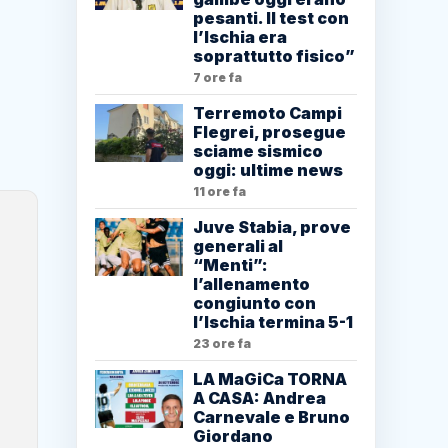
pesanti. Il test con
l’Ischia era
soprattutto fisico”
7 ore fa
Terremoto Campi
Flegrei, prosegue
sciame sismico
oggi: ultime news
11 ore fa
Juve Stabia, prove
generali al
“Menti”:
l’allenamento
congiunto con
l’Ischia termina 5-1
23 ore fa
LA MaGiCa TORNA
A CASA: Andrea
Carnevale e Bruno
Giordano