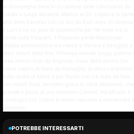
si disimpegna bene in occasione delle conclusioni da
media e lunga distanza. Manco al 25’ colpisce la parte
alta della traversa con un tiro da fuori area. Di rimessa
il Lacco ha un paio di opportunità per far male ma si
perde sulla trequarti. Il Plajanum perde Manco per
doppia ammonizione ma riesce a trovare il pareggio a
dieci minuti dalla fine. Rimessa laterale lunga, pallone 
area messo fuori da Ragosta: cross dalla destra che
viene colpito di testa da Ramaglia, la sfera carambola
sulla spalla di Monti e per Fluido non c’è nulla da fare.
Nei minuti finali, Iervolino gioca la carta Matarese, ch
prende il posto di uno stremato Cantelli, ma Micallo e
compagni con l’uomo in meno riescono a conservare i
pareggio.
POTREBBE INTERESSARTI