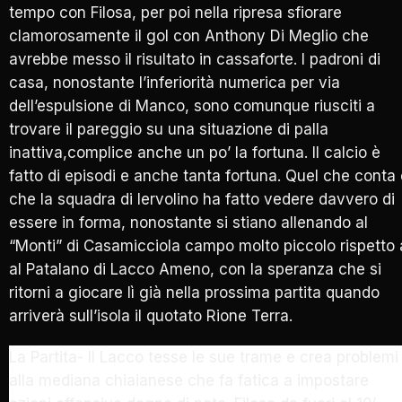
tempo con Filosa, per poi nella ripresa sfiorare
clamorosamente il gol con Anthony Di Meglio che
avrebbe messo il risultato in cassaforte. I padroni di
casa, nonostante l’inferiorità numerica per via
dell’espulsione di Manco, sono comunque riusciti a
trovare il pareggio su una situazione di palla
inattiva,complice anche un po’ la fortuna. Il calcio è
fatto di episodi e anche tanta fortuna. Quel che conta
che la squadra di Iervolino ha fatto vedere davvero di
essere in forma, nonostante si stiano allenando al
“Monti” di Casamicciola campo molto piccolo rispetto 
al Patalano di Lacco Ameno, con la speranza che si
ritorni a giocare lì già nella prossima partita quando
arriverà sull’isola il quotato Rione Terra.
La Partita- Il Lacco tesse le sue trame e crea problemi
alla mediana chiaianese che fa fatica a impostare