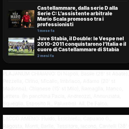
Castellammare, dalla serie D alla
Serie C: L’assistente arbitrale
Mario Scala promosso tra i
professionisti
1 mese fa
Juve Stabia, il Double: le Vespe nel
2010-2011 conquistarono l’Italia e il
cuore di Castellammare di Stabia
2 mesi fa
PLAJANUM CHIAIANO: Di Napoli, Basile (28’ st Abate),
Pezzella, Cirino, Micallo, Imbriaco, Adamo (20’ st
Madonna), Chianese (15’ st Milo), Ramaglia, Manco,
Lettera. (In panchina Pacia, Andreozzi, Annunziata,
Sgueglia, Esposito R., Palumbo). All. De Falco.
LACCO AMENO: Fluido, Errichiello, Capuano G.,
Ragosta, Monti, Barile, Tessitore, Iacono, Cantelli (38’ 