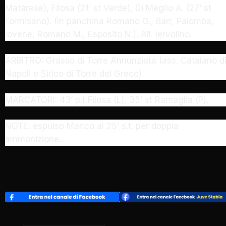
Matarese), Filosa (21’ st Verde), Di Meglio A. (27’ st
Formisano). (In panchina Romano G., Barr, Palomba,
Iovene, Romano M., Esposito N.). All. Iervolino.
ARBITRO: Grasso di Torre Annunziata (ass. Catalano d
Napoli e Sirico di Torre del Greco).
MARCATORI: 43’ p.t Filosa (L), 35’ st Ramaglia (P).
NOTE: espulso Manco al 25’ s.t. per doppia
ammonizione.