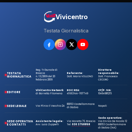
Vivicentro
Testata Giornalistica
Reg. Tribunale di
Direttore
TESTATA
Brescia
Referente:
responsabile:
GIORNALISTICA
n. 13/2009 del 20
Dott. Mario VOLLONO
Dott. Francesco
febbraio 2009
CECORO
ViViCentro Network
ROC:
REA:
CF/P. IVA:
EDITORE
di Barretta Filomena
41663
NA-1107749
10464981215
80053 Castellammare
SEDE LEGALE
Via Plinio Il Vecchio 24
Napoli
di Stabia
Sede operativa:
SEDE OPERATIVA
Assistente legale:
Via Moretto 70, Brescia
Via Enrico De Nicola 12
E CONTATTI
Avv. Luca Zuppelli
Tel.
030 3758858
80053 Castellammare
di Stabia (NA)