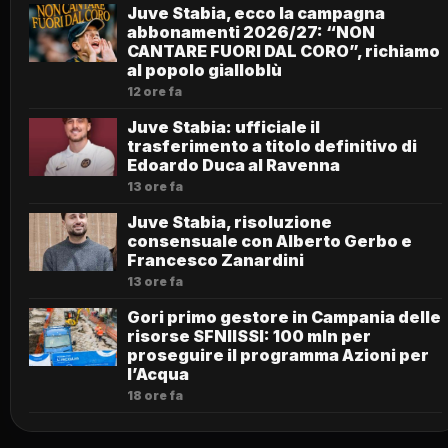
Juve Stabia, ecco la campagna
abbonamenti 2026/27: “NON
CANTARE FUORI DAL CORO”, richiamo
al popolo gialloblù
12 ore fa
Juve Stabia: ufficiale il
trasferimento a titolo definitivo di
Edoardo Duca al Ravenna
13 ore fa
Juve Stabia, risoluzione
consensuale con Alberto Gerbo e
Francesco Zanardini
13 ore fa
Gori primo gestore in Campania delle
risorse SFNIISSI: 100 mln per
proseguire il programma Azioni per
l’Acqua
18 ore fa