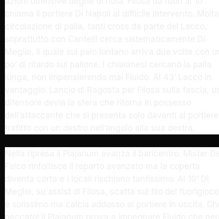
azioni offensive degne di nota. Filosa da fuori al 10’
chiama il portiere Di Napoli al difficile intervento. Molta
circolazione di palla, tanti cross da parte del Lacco,
soprattutto con Cantelli cerca sistematicamente Di
Meglio, il quale sul palo lontano arriva due volte con u
po’ di ritardo sul pallone. I chiaianesi cercano la palla
lunga, non impensierendo mai Fluido. Al 43’ Lacco in
vantaggio. Lancio di Ragosta per Filosa sulla fascia, u
difensore devia la sfera che ritorna in possesso
dell’attaccante che si presenta solo davanti al portiere
trafitto con un destro nell’angolo alla sua destra.
Nella ripresa il Plajanum avanza il baricentro. Mister D
Falco rinfoltisce il reparto avanzato ma la coperta
diventa corta e i locali rischiano tantissimo. Al 10’ Di
Meglio, su assist di Filosa, scatta sul filo del fuorigioco
è solissimo ma calcia addosso al portiere in uscita. Ch
peccato! Il Plajanum prova a impegnare Fluido che per