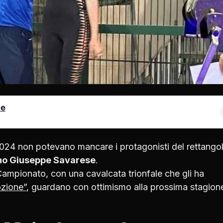
le
2024 non potevano mancare i protagonisti del rettango
no Giuseppe Savarese
.
 Campionato, con una cavalcata trionfale che gli ha
zione”
, guardano con ottimismo alla prossima stagion