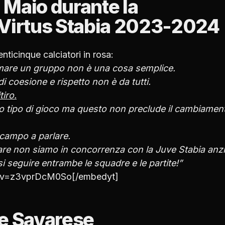
i Maio durante la
 Virtus Stabia 2023-2024
nticinque calciatori in rosa:
rmare un gruppo non è una cosa semplice.
i coesione e rispetto non è da tutti.
iro.
o tipo di gioco ma questo non preclude il cambiamen
 campo a parlare.
re non siamo in concorrenza con la Juve Stabia anzi
si seguire entrambe le squadre e le partite!”
h?v=z3vprDcM0So[/embedyt]
pe Savarese