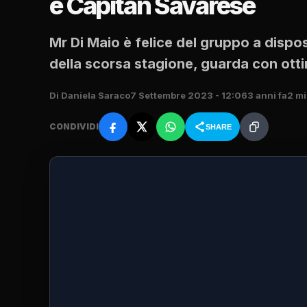
e Capitan Savarese
Mr Di Maio è felice del gruppo a dispo
della scorsa stagione, guarda con ot
Di Daniela Saraco
7 Settembre 2023 - 12:06
3 anni fa
2 mi
CONDIVIDI
SHARE