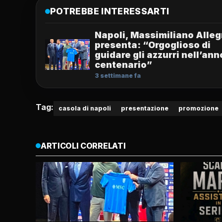
POTREBBE INTERESSARTI
Napoli, Massimiliano Allegr
presenta: “Orgoglioso di
guidare gli azzurri nell’ann
centenario”
3 settimane fa
Tag:
casola di napoli
presentazione
promozione
ARTICOLI CORRELATI