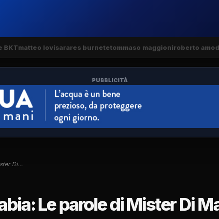
e BKT
matteo lovisa
rares burnete
tommaso maggioni
roberto amod
PUBBLICITÀ
ister Di…
bia: Le parole di Mister Di M