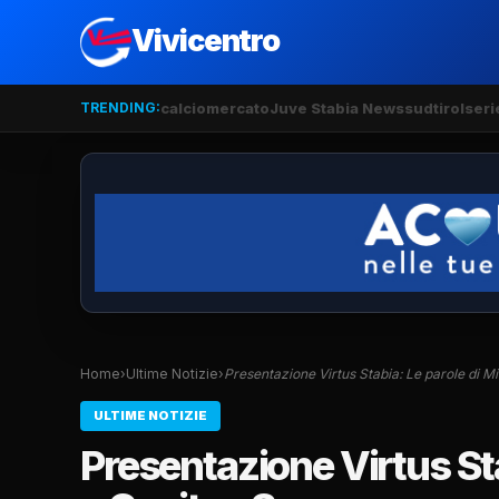
Vivicentro
TRENDING:
calciomercato
Juve Stabia News
sudtirol
seri
Home
›
Ultime Notizie
›
Presentazione Virtus Stabia: Le parole di M
ULTIME NOTIZIE
Presentazione Virtus Sta