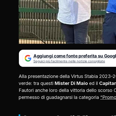
Aggiungi come fonte preferita su Goog
Seguici più facilmente nelle notizie consigliate
Alla presentazione della Virtus Stabia 2023-
verde: tra questi
Mister Di Maio
ed il
Capita
Fautori anche loro della vittoria dello scorso
permesso di guadagnarsi la categoria
“Promo