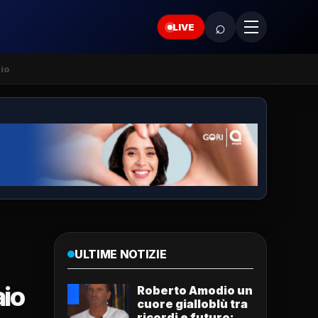
⌕
LIVE
io
ULTIME NOTIZIE
aio
Roberto Amodio un
cuore gialloblù tra
ricordi e futuro: