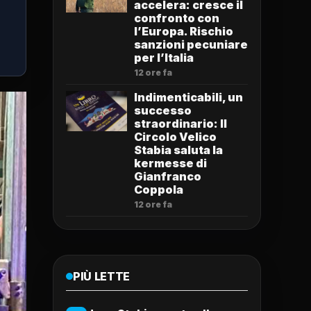
accelera: cresce il
confronto con
l’Europa. Rischio
sanzioni pecuniare
per l’Italia
12 ore fa
Indimenticabili, un
successo
straordinario: Il
Circolo Velico
Stabia saluta la
kermesse di
Gianfranco
Coppola
12 ore fa
PIÙ LETTE