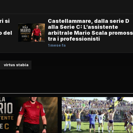
i si
Castellammare, dalla serie D
alla Serie C: L’assistente
o del
arbitrale Mario Scala promos
tra i professionisti
1 mese fa
virtus stabia