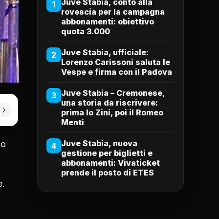
Juve Stabia, conto alla
1
rovescia per la campagna
abbonamenti: obiettivo
quota 3.000
Juve Stabia, ufficiale:
2
Lorenzo Carissoni saluta le
Vespe e firma con il Padova
Juve Stabia – Cremonese,
3
una storia da riscrivere:
prima lo Zini, poi il Romeo
Menti
Juve Stabia, nuova
lo
4
gestione per biglietti e
abbonamenti: Vivaticket
prende il posto di ETES
e.