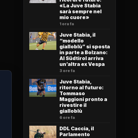
«La Juve Stabia
sarà sempre nel
mio cuore»
1 ora fa
Juve Stabia, il
“modello
gialloblù” si sposta
in parte a Bolzano:
Al Südtirol arriva
un’altra ex Vespa
3 ore fa
Juve Stabia,
ritorno al futuro:
Tommaso
Maggioni pronto a
rivestire il
gialloblù
6 ore fa
DDL Caccia, il
Parlamento