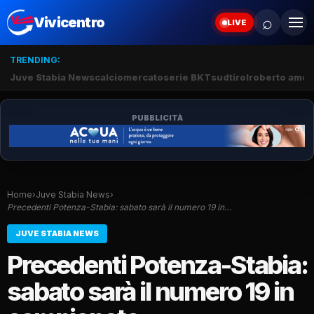
⌕
Vivicentro
LIVE
TRENDING:
Juve Stabia News
calciomercato
serie BKT
sudtirol
roberto amod
PUBBLICITÀ
Home
›
Juve Stabia News
›
Precedenti Potenza-Stabia: sabato sarà il numero 19 in…
JUVE STABIA NEWS
Precedenti Potenza-Stabia:
sabato sarà il numero 19 in