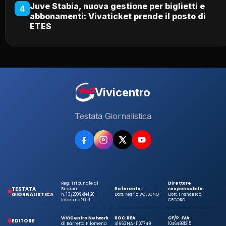
Juve Stabia, nuova gestione per biglietti e
4
abbonamenti: Vivaticket prende il posto di
ETES
Vivicentro
Testata Giornalistica
Reg. Tribunale di
Direttore
TESTATA
Brescia
Referente:
responsabile:
GIORNALISTICA
n. 13/2009 del 20
Dott. Mario VOLLONO
Dott. Francesco
febbraio 2009
CECORO
ViViCentro Network
ROC:
REA:
CF/P. IVA:
EDITORE
di Barretta Filomena
41663
NA-1107749
10464981215