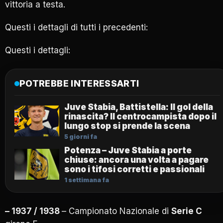
vittoria a testa.
Questi i dettagli di tutti i precedenti:
Questi i dettagli:
POTREBBE INTERESSARTI
Juve Stabia, Battistella: Il gol della
rinascita? Il centrocampista dopo il
lungo stop si prende la scena
5 giorni fa
Potenza – Juve Stabia a porte
chiuse: ancora una volta a pagare
sono i tifosi corretti e passionali
1 settimana fa
– 1937 / 1938
– Campionato Nazionale di
Serie C