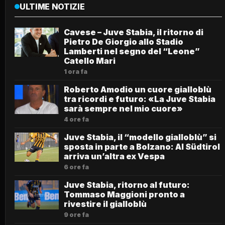
ULTIME NOTIZIE
Cavese – Juve Stabia, il ritorno di
Pietro De Giorgio allo Stadio
Lamberti nel segno del “Leone”
Catello Mari
1 ora fa
Roberto Amodio un cuore gialloblù
tra ricordi e futuro: «La Juve Stabia
sarà sempre nel mio cuore»
4 ore fa
Juve Stabia, il “modello gialloblù” si
sposta in parte a Bolzano: Al Südtirol
arriva un’altra ex Vespa
6 ore fa
Juve Stabia, ritorno al futuro:
Tommaso Maggioni pronto a
rivestire il gialloblù
9 ore fa