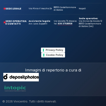
80053 Castellammare
SEDE LEGALE
Via Plinio Il Vecchio 24
Napoli
di Stabia
Sede operativa:
SEDE OPERATIVA
Assistente legale:
Via Moretto 70, Brescia
Via Enrico De Nicola 12
E CONTATTI
Avv. Luca Zuppelli
Tel.
030 3758858
80053 Castellammare
di Stabia (NA)
Privacy Policy
Cookie Policy
Immagini di repertorio a cura di
© 2026 Vivicentro. Tutti i diritti riservati.