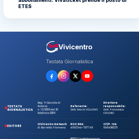
ETES
Vivicentro
Testata Giornalistica
Reg. Tribunale di
Direttore
TESTATA
Brescia
Referente:
responsabile:
GIORNALISTICA
n. 13/2009 del 20
Dott. Mario VOLLONO
Dott. Francesco
febbraio 2009
CECORO
ViViCentro Network
ROC:
REA:
CF/P. IVA:
EDITORE
di Barretta Filomena
41663
NA-1107749
10464981215
80053 Castellammare