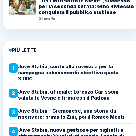
“Un Libro sotto le Stelle”, successo
per la seconda serata: Gino Rivieccio
conquista il pubblico stabiese
21 ore fa
PIÙ LETTE
Juve Stabia, conto alla rovescia per la
1
campagna abbonamenti: obiettivo quota
3.000
Juve Stabia, ufficiale: Lorenzo Carissoni
2
saluta le Vespe e firma con il Padova
Juve Stabia – Cremonese, una storia da
3
riscrivere: prima lo Zini, poi il Romeo Menti
Juve Stabia, nuova gestione per biglietti e
4
abbonamenti: Vivaticket prende il posto di