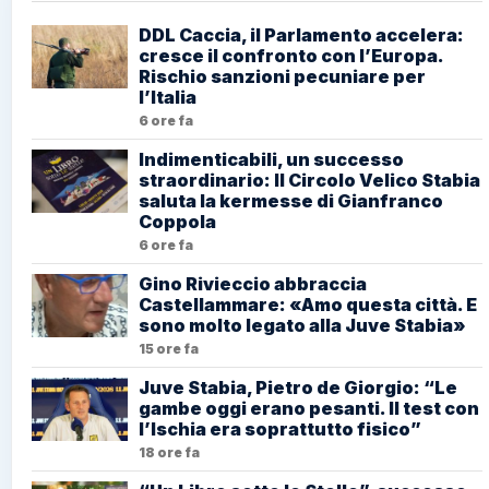
DDL Caccia, il Parlamento accelera:
cresce il confronto con l’Europa.
Rischio sanzioni pecuniare per
l’Italia
6 ore fa
Indimenticabili, un successo
straordinario: Il Circolo Velico Stabia
saluta la kermesse di Gianfranco
Coppola
6 ore fa
Gino Rivieccio abbraccia
Castellammare: «Amo questa città. E
sono molto legato alla Juve Stabia»
15 ore fa
Juve Stabia, Pietro de Giorgio: “Le
gambe oggi erano pesanti. Il test con
l’Ischia era soprattutto fisico”
18 ore fa