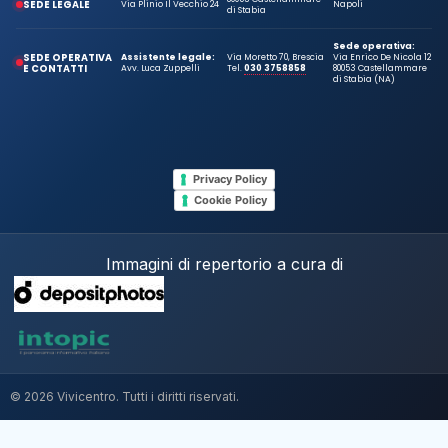
SEDE LEGALE
Via Plinio Il Vecchio 24
Napoli
di Stabia
Sede operativa:
SEDE OPERATIVA
Assistente legale:
Via Moretto 70, Brescia
Via Enrico De Nicola 12
E CONTATTI
Avv. Luca Zuppelli
Tel.
030 3758858
80053 Castellammare
di Stabia (NA)
Privacy Policy
Cookie Policy
Immagini di repertorio a cura di
© 2026 Vivicentro. Tutti i diritti riservati.