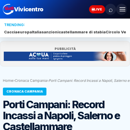
⌕
Vivicentro
LIVE
TRENDING:
Caccia
europa
Italia
sanzioni
castellammare di stabia
Circolo Veli
PUBBLICITÀ
Home
›
Cronaca Campania
›
Porti Campani: Record Incassi a Napoli, Salerno 
CRONACA CAMPANIA
Porti Campani: Record
Incassi a Napoli, Salerno e
Castellammare