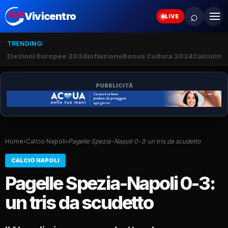
⌕
Vivicentro
LIVE
TRENDING:
Elezioni Europee 2024
Inflazione
Bonus Cultura 2024
Calcio
Inte
PUBBLICITÀ
Home
›
Calcio Napoli
›
Pagelle Spezia-Napoli 0-3: un tris da scudetto
CALCIO NAPOLI
Pagelle Spezia-Napoli 0-3:
un tris da scudetto