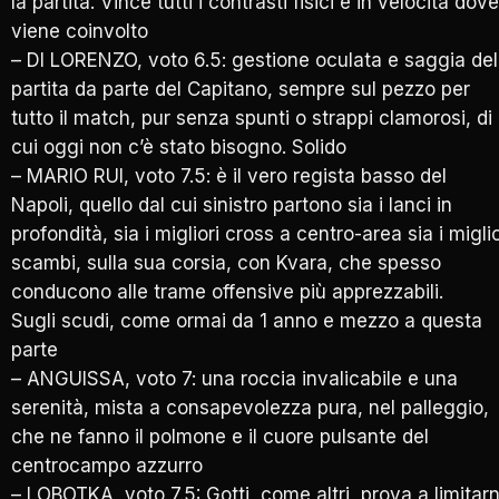
la partita. Vince tutti i contrasti fisici e in velocità dove
viene coinvolto
– DI LORENZO, voto 6.5: gestione oculata e saggia del
partita da parte del Capitano, sempre sul pezzo per
tutto il match, pur senza spunti o strappi clamorosi, di
cui oggi non c’è stato bisogno. Solido
– MARIO RUI, voto 7.5: è il vero regista basso del
Napoli, quello dal cui sinistro partono sia i lanci in
profondità, sia i migliori cross a centro-area sia i miglio
scambi, sulla sua corsia, con Kvara, che spesso
conducono alle trame offensive più apprezzabili.
Sugli scudi, come ormai da 1 anno e mezzo a questa
parte
– ANGUISSA, voto 7: una roccia invalicabile e una
serenità, mista a consapevolezza pura, nel palleggio,
che ne fanno il polmone e il cuore pulsante del
centrocampo azzurro
– LOBOTKA, voto 7.5: Gotti, come altri, prova a limitar