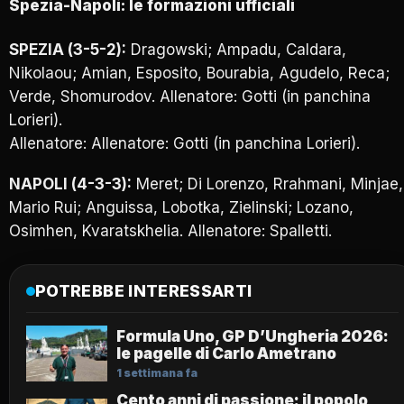
Spezia-Napoli: le formazioni ufficiali
SPEZIA (3-5-2):
Dragowski; Ampadu, Caldara,
Nikolaou; Amian, Esposito, Bourabia, Agudelo, Reca;
Verde, Shomurodov. Allenatore: Gotti (in panchina
Lorieri).
Allenatore: Allenatore: Gotti (in panchina Lorieri).
NAPOLI (4-3-3):
Meret; Di Lorenzo, Rrahmani, Minjae,
Mario Rui; Anguissa, Lobotka, Zielinski; Lozano,
Osimhen, Kvaratskhelia. Allenatore: Spalletti.
POTREBBE INTERESSARTI
Formula Uno, GP D’Ungheria 2026:
le pagelle di Carlo Ametrano
1 settimana fa
Cento anni di passione: il popolo