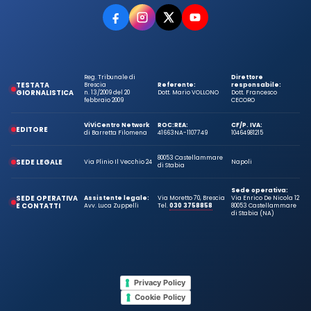
Reg. Tribunale di
Direttore
TESTATA
Brescia
Referente:
responsabile:
GIORNALISTICA
n. 13/2009 del 20
Dott. Mario VOLLONO
Dott. Francesco
febbraio 2009
CECORO
ViViCentro Network
ROC:
REA:
CF/P. IVA:
EDITORE
di Barretta Filomena
41663
NA-1107749
10464981215
80053 Castellammare
SEDE LEGALE
Via Plinio Il Vecchio 24
Napoli
di Stabia
Sede operativa:
SEDE OPERATIVA
Assistente legale:
Via Moretto 70, Brescia
Via Enrico De Nicola 12
E CONTATTI
Avv. Luca Zuppelli
Tel.
030 3758858
80053 Castellammare
di Stabia (NA)
Privacy Policy
Cookie Policy