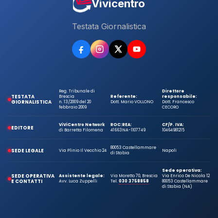
Vivicentro
Testata Giornalistica
Reg. Tribunale di
Direttore
TESTATA
Brescia
Referente:
responsabile:
GIORNALISTICA
n. 13/2009 del 20
Dott. Mario VOLLONO
Dott. Francesco
febbraio 2009
CECORO
ViViCentro Network
ROC:
REA:
CF/P. IVA:
EDITORE
di Barretta Filomena
41663
NA-1107749
10464981215
80053 Castellammare
SEDE LEGALE
Via Plinio Il Vecchio 24
Napoli
di Stabia
Sede operativa:
SEDE OPERATIVA
Assistente legale:
Via Moretto 70, Brescia
Via Enrico De Nicola 12
E CONTATTI
Avv. Luca Zuppelli
Tel.
030 3758858
80053 Castellammare
di Stabia (NA)