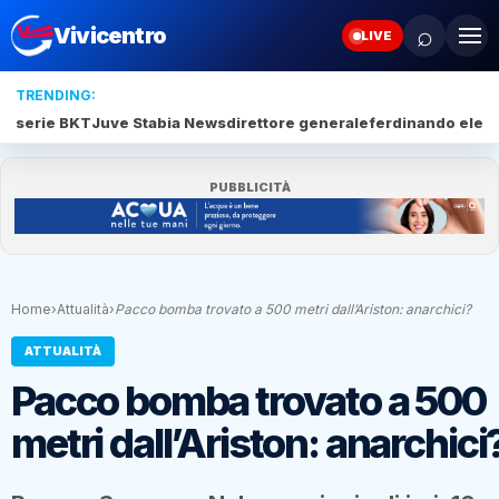
⌕
Vivicentro
LIVE
TRENDING:
serie BKT
Juve Stabia News
direttore generale
ferdinando elef
PUBBLICITÀ
Home
›
Attualità
›
Pacco bomba trovato a 500 metri dall’Ariston: anarchici?
ATTUALITÀ
Pacco bomba trovato a 500
metri dall’Ariston: anarchici