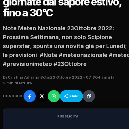
giornate dal sapore estivo,
fino a 30°C
Note Meteo Nazionale 23Ottobre 2022:
Prossima Settimana, non solo Scipione
superstar, spunta una novità già per Lunedì;
le previsioni #Note #meteonazionale #mete
#previsionimeteo #23Ottobre
Di Cristina Adriana Botis
23 Ottobre 2022 - 07:30
4 anni fa
3 min di lettura
CONDIVIDI
SHARE
PUBBLICITÀ