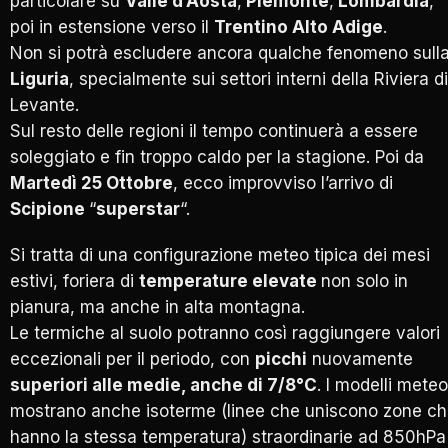
particolare su
Valle d’Aosta
,
Piemonte
,
Lombardia
,
poi in estensione verso il
Trentino Alto Adige
.
Non si potrà escludere ancora qualche fenomeno sull
Liguria
, specialmente sui settori interni della Riviera di
Levante.
Sul resto delle regioni il tempo continuerà a essere
soleggiato e fin troppo caldo per la stagione. Poi da
Martedì 25 Ottobre
, ecco improvviso l’arrivo di
Scipione
“
superstar
“.
Si tratta di una configurazione meteo tipica dei mesi
estivi, foriera di
temperature elevate
non solo in
pianura, ma anche in alta montagna.
Le termiche al suolo potranno così raggiungere valori
eccezionali per il periodo, con
picchi
nuovamente
superiori alle medie, anche di 7/8°C
. I modelli meteo
mostrano anche isoterme (linee che uniscono zone c
hanno la stessa temperatura) straordinarie ad 850hPa