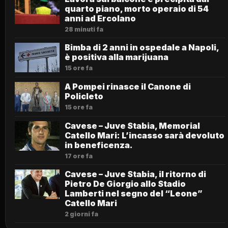
quarto piano, morto operaio di 54
anni ad Ercolano
28 minuti fa
Bimba di 2 anni in ospedale a Napoli,
è positiva alla marijuana
15 ore fa
A Pompei rinasce il Canone di
Policleto
15 ore fa
Cavese – Juve Stabia, Memorial
Catello Mari: L’incasso sarà devoluto
in beneficenza.
17 ore fa
Cavese – Juve Stabia, il ritorno di
Pietro De Giorgio allo Stadio
Lamberti nel segno del “Leone”
Catello Mari
2 giorni fa