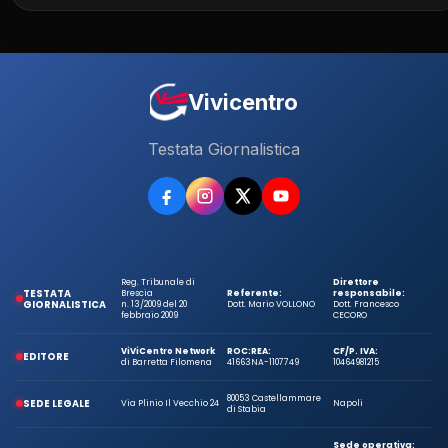
Vivicentro
Testata Giornalistica
Reg. Tribunale di
Direttore
TESTATA
Brescia
Referente:
responsabile:
GIORNALISTICA
n. 13/2009 del 20
Dott. Mario VOLLONO
Dott. Francesco
febbraio 2009
CECORO
ViViCentro Network
ROC:
REA:
CF/P. IVA:
EDITORE
di Barretta Filomena
41663
NA-1107749
10464981215
80053 Castellammare
SEDE LEGALE
Via Plinio Il Vecchio 24
Napoli
di Stabia
Sede operativa: