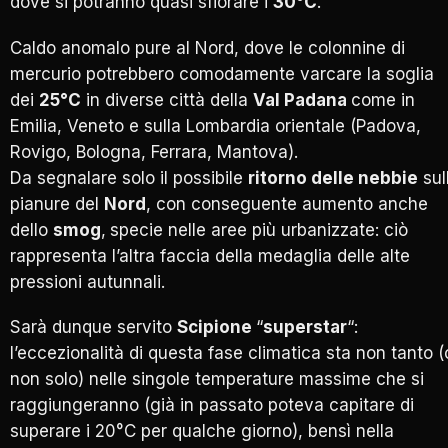
dove si potranno quasi sfiorare i
30°C
.
Caldo anomalo pure al Nord, dove le colonnine di
mercurio potrebbero comodamente varcare la soglia
dei
25°C
in diverse città della
Val Padana
come in
Emilia, Veneto e sulla Lombardia orientale (Padova,
Rovigo, Bologna, Ferrara, Mantova).
Da segnalare solo il possibile
ritorno delle nebbie
sul
pianure del
Nord
, con conseguente aumento anche
dello
smog
,
specie nelle aree più urbanizzate: ciò
rappresenta l’altra faccia della medaglia delle alte
pressioni autunnali.
Sarà dunque servito
Scipione
“
superstar
“:
l’eccezionalità di questa fase climatica sta non tanto (
non solo) nelle singole temperature massime che si
raggiungeranno (già in passato poteva capitare di
superare i 20°C per qualche giorno), bensì nella