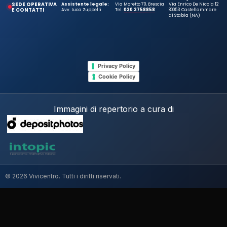
SEDE OPERATIVA
Assistente legale:
Via Moretto 70, Brescia
Via Enrico De Nicola 12
E CONTATTI
Avv. Luca Zuppelli
Tel.
030 3758858
80053 Castellammare
di Stabia (NA)
Privacy Policy
Cookie Policy
Immagini di repertorio a cura di
© 2026 Vivicentro. Tutti i diritti riservati.