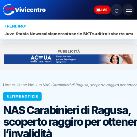
⌕
Vivicentro
LIVE
TRENDING:
Juve Stabia News
calciomercato
serie BKT
sudtirol
roberto amod
PUBBLICITÀ
Home
›
Ultime Notizie
›
NAS Carabinieri di Ragusa, scoperto raggiro per otten
ULTIME NOTIZIE
NAS Carabinieri di Ragusa,
scoperto raggiro per ottene
l’invalidità