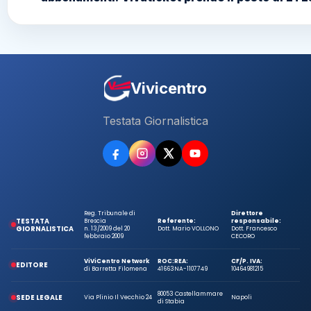
Vivicentro
Testata Giornalistica
Reg. Tribunale di
Direttore
TESTATA
Brescia
Referente:
responsabile:
GIORNALISTICA
n. 13/2009 del 20
Dott. Mario VOLLONO
Dott. Francesco
febbraio 2009
CECORO
ViViCentro Network
ROC:
REA:
CF/P. IVA:
EDITORE
di Barretta Filomena
41663
NA-1107749
10464981215
80053 Castellammare
SEDE LEGALE
Via Plinio Il Vecchio 24
Napoli
di Stabia