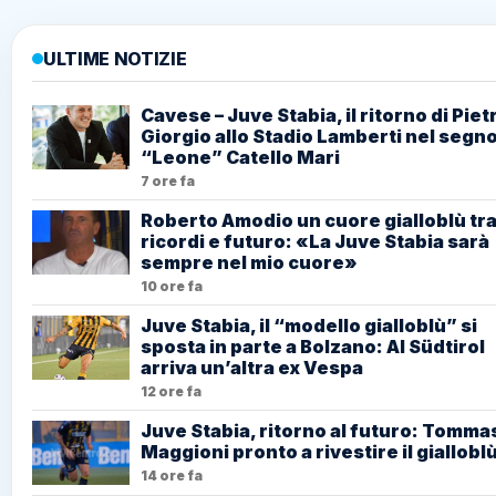
ULTIME NOTIZIE
Cavese – Juve Stabia, il ritorno di Piet
Giorgio allo Stadio Lamberti nel segno
“Leone” Catello Mari
7 ore fa
Roberto Amodio un cuore gialloblù tr
ricordi e futuro: «La Juve Stabia sarà
sempre nel mio cuore»
10 ore fa
Juve Stabia, il “modello gialloblù” si
sposta in parte a Bolzano: Al Südtirol
arriva un’altra ex Vespa
12 ore fa
Juve Stabia, ritorno al futuro: Tomma
Maggioni pronto a rivestire il giallobl
14 ore fa