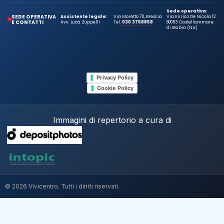
Sede operativa:
SEDE OPERATIVA
Assistente legale:
Via Moretto 70, Brescia
Via Enrico De Nicola 12
E CONTATTI
Avv. Luca Zuppelli
Tel.
030 3758858
80053 Castellammare
di Stabia (NA)
Privacy Policy
Cookie Policy
Immagini di repertorio a cura di
© 2026 Vivicentro. Tutti i diritti riservati.