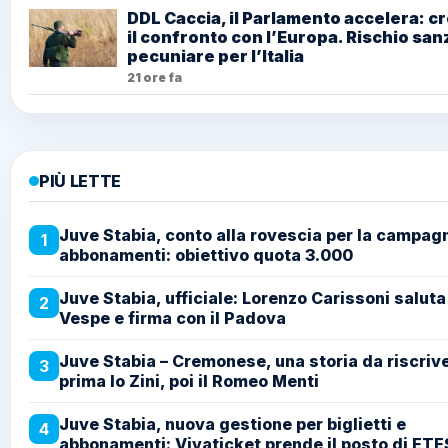
DDL Caccia, il Parlamento accelera: c
il confronto con l’Europa. Rischio san
pecuniare per l’Italia
21 ore fa
PIÙ LETTE
Juve Stabia, conto alla rovescia per la campag
1
abbonamenti: obiettivo quota 3.000
Juve Stabia, ufficiale: Lorenzo Carissoni saluta
2
Vespe e firma con il Padova
Juve Stabia – Cremonese, una storia da riscriv
3
prima lo Zini, poi il Romeo Menti
Juve Stabia, nuova gestione per biglietti e
4
abbonamenti: Vivaticket prende il posto di ETE