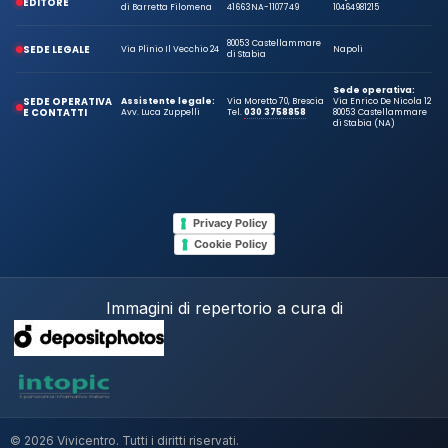
EDITORE
di Barretta Filomena
41663
NA-1107749
10464981215
80053 Castellammare
SEDE LEGALE
Via Plinio Il Vecchio 24
Napoli
di Stabia
Sede operativa:
SEDE OPERATIVA
Assistente legale:
Via Moretto 70, Brescia
Via Enrico De Nicola 12
E CONTATTI
Avv. Luca Zuppelli
Tel.
030 3758858
80053 Castellammare
di Stabia (NA)
Privacy Policy
Cookie Policy
Immagini di repertorio a cura di
© 2026 Vivicentro. Tutti i diritti riservati.