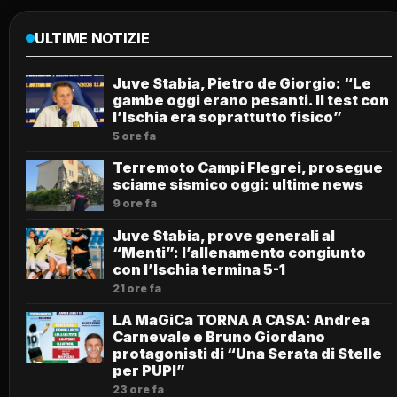
ULTIME NOTIZIE
Juve Stabia, Pietro de Giorgio: “Le
gambe oggi erano pesanti. Il test con
l’Ischia era soprattutto fisico”
5 ore fa
Terremoto Campi Flegrei, prosegue
sciame sismico oggi: ultime news
9 ore fa
Juve Stabia, prove generali al
“Menti”: l’allenamento congiunto
con l’Ischia termina 5-1
21 ore fa
LA MaGiCa TORNA A CASA: Andrea
Carnevale e Bruno Giordano
protagonisti di “Una Serata di Stelle
per PUPI”
23 ore fa