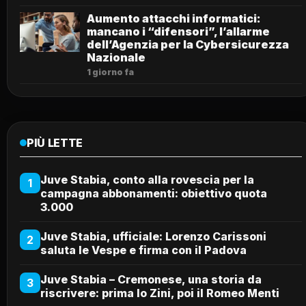
Aumento attacchi informatici:
mancano i “difensori”, l’allarme
dell’Agenzia per la Cybersicurezza
Nazionale
1 giorno fa
PIÙ LETTE
Juve Stabia, conto alla rovescia per la
1
campagna abbonamenti: obiettivo quota
3.000
Juve Stabia, ufficiale: Lorenzo Carissoni
2
saluta le Vespe e firma con il Padova
Juve Stabia – Cremonese, una storia da
3
riscrivere: prima lo Zini, poi il Romeo Menti