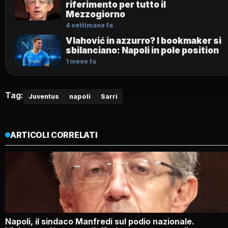
riferimento per tutto il
Mezzogiorno
4 settimane fa
Vlahović in azzurro? I bookmaker si
sbilanciano: Napoli in pole position
1 mese fa
Tag:
Juventus
napoli
Sarri
ARTICOLI CORRELATI
Napoli, il sindaco Manfredi sul podio nazionale.