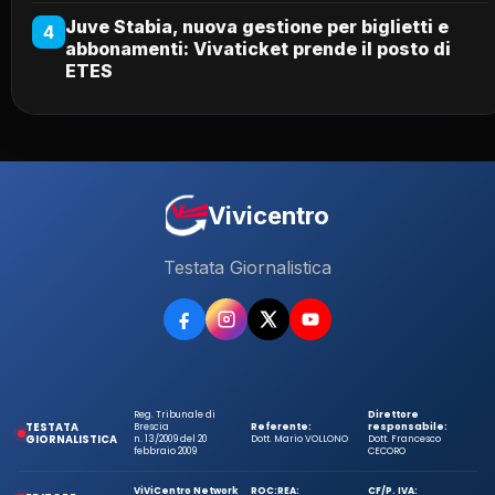
Juve Stabia, nuova gestione per biglietti e
4
abbonamenti: Vivaticket prende il posto di
ETES
Vivicentro
Testata Giornalistica
Reg. Tribunale di
Direttore
TESTATA
Brescia
Referente:
responsabile:
GIORNALISTICA
n. 13/2009 del 20
Dott. Mario VOLLONO
Dott. Francesco
febbraio 2009
CECORO
ViViCentro Network
ROC:
REA:
CF/P. IVA: