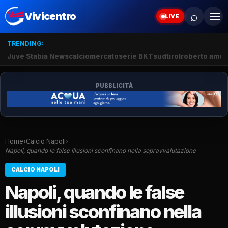
⌕
Vivicentro
LIVE
TRENDING:
Juve Stabia News
calciomercato
serie BKT
sudtirol
roberto amod
PUBBLICITÀ
Home
›
Calcio Napoli
›
Napoli, quando le false illusioni sconfinano nella sopravvalutazione
CALCIO NAPOLI
Napoli, quando le false
illusioni sconfinano nella