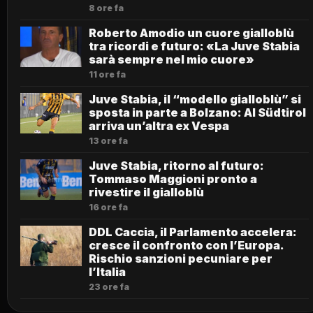
8 ore fa
Roberto Amodio un cuore gialloblù
tra ricordi e futuro: «La Juve Stabia
sarà sempre nel mio cuore»
11 ore fa
Juve Stabia, il “modello gialloblù” si
sposta in parte a Bolzano: Al Südtirol
arriva un’altra ex Vespa
13 ore fa
Juve Stabia, ritorno al futuro:
Tommaso Maggioni pronto a
rivestire il gialloblù
16 ore fa
DDL Caccia, il Parlamento accelera:
cresce il confronto con l’Europa.
Rischio sanzioni pecuniare per
l’Italia
23 ore fa