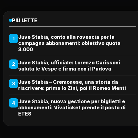
PIÙ LETTE
Juve Stabia, conto alla rovescia per la
1
campagna abbonamenti: obiettivo quota
3.000
Juve Stabia, ufficiale: Lorenzo Carissoni
2
saluta le Vespe e firma con il Padova
Juve Stabia – Cremonese, una storia da
3
riscrivere: prima lo Zini, poi il Romeo Menti
Juve Stabia, nuova gestione per biglietti e
4
abbonamenti: Vivaticket prende il posto di
ETES