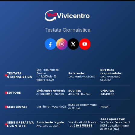
Vivicentro
Testata Giornalistica
Reg. Tribunale di
Direttore
TESTATA
Brescia
Referente:
responsabile:
GIORNALISTICA
n. 13/2009 del 20
Dott. Mario VOLLONO
Dott. Francesco
febbraio 2009
CECORO
ViViCentro Network
ROC:
REA:
CF/P. IVA:
EDITORE
di Barretta Filomena
41663
NA-1107749
10464981215
80053 Castellammare
SEDE LEGALE
Via Plinio Il Vecchio 24
Napoli
di Stabia
Sede operativa:
SEDE OPERATIVA
Assistente legale:
Via Moretto 70, Brescia
Via Enrico De Nicola 12
E CONTATTI
Avv. Luca Zuppelli
Tel.
030 3758858
80053 Castellammare
di Stabia (NA)