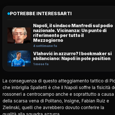
POTREBBE INTERESSARTI
Napoli, il sindaco Manfredi sul podio
nazionale. Vicinanza: Un punto di
riferimento per tutto il
Mezzogiorno
4 settimane fa
Vlahović in azzurro? I bookmaker si
sbilanciano: Napoli in pole position
1 mese fa
La conseguenza di questo atteggiamento tattico di Pio
che imbriglia Spalletti è che il Napoli soffre la fisicità d
rossoneri a centrocampo anche e soprattutto a causa
della scarsa vena di Politano, Insigne, Fabian Ruiz e
Zielinski, quelli che avrebbero dovuto conferire la
qualità alla squadra azzurra.