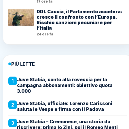
17 ore fa
DDL Caccia, il Parlamento accelera:
cresce il confronto con l’Europa.
Rischio sanzioni pecuniare per
l’Italia
24 ore fa
PIÙ LETTE
Juve Stabia, conto alla rovescia per la
1
campagna abbonamenti: obiettivo quota
3.000
Juve Stabia, ufficiale: Lorenzo Carissoni
2
saluta le Vespe e firma con il Padova
Juve Stabia – Cremonese, una storia da
3
riscrivere: prima lo Zini, poi il Romeo Menti