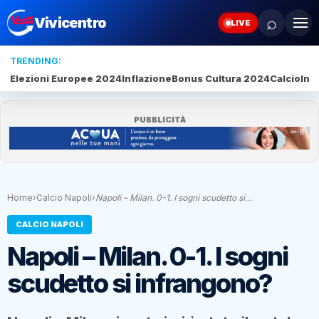
⌕
Vivicentro
LIVE
TRENDING:
Elezioni Europee 2024
Inflazione
Bonus Cultura 2024
Calcio
Inte
PUBBLICITÀ
Home
›
Calcio Napoli
›
Napoli – Milan. 0-1. I sogni scudetto si…
CALCIO NAPOLI
Napoli – Milan. 0-1. I sogni
scudetto si infrangono?