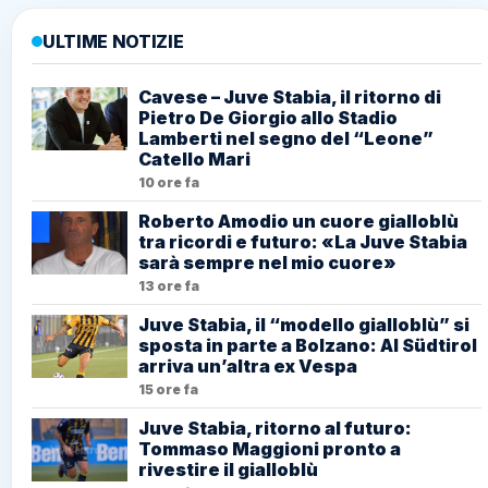
ULTIME NOTIZIE
Cavese – Juve Stabia, il ritorno di
Pietro De Giorgio allo Stadio
Lamberti nel segno del “Leone”
Catello Mari
10 ore fa
Roberto Amodio un cuore gialloblù
tra ricordi e futuro: «La Juve Stabia
sarà sempre nel mio cuore»
13 ore fa
Juve Stabia, il “modello gialloblù” si
sposta in parte a Bolzano: Al Südtirol
arriva un’altra ex Vespa
15 ore fa
Juve Stabia, ritorno al futuro:
Tommaso Maggioni pronto a
rivestire il gialloblù