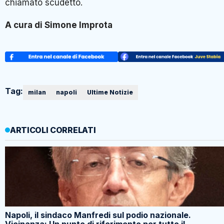
chiamato scudetto.
A cura di Simone Improta
Tag:
milan
napoli
Ultime Notizie
ARTICOLI CORRELATI
Napoli, il sindaco Manfredi sul podio nazionale.
Vicinanza: Un punto di riferimento per tutto il