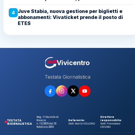
Juve Stabia, nuova gestione per biglietti e
4
abbonamenti: Vivaticket prende il posto di
ETES
Vivicentro
Testata Giornalistica
Reg. Tribunale di
Direttore
TESTATA
Brescia
Referente:
responsabile:
GIORNALISTICA
n. 13/2009 del 20
Dott. Mario VOLLONO
Dott. Francesco
febbraio 2009
CECORO