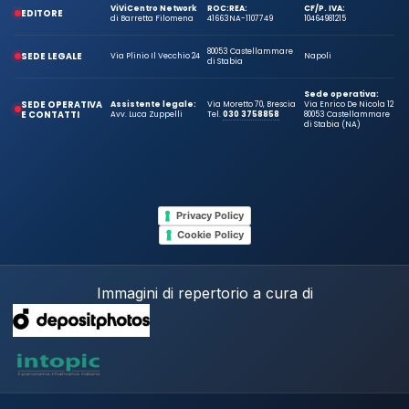
ViViCentro Network
ROC:
REA:
CF/P. IVA:
EDITORE
di Barretta Filomena
41663
NA-1107749
10464981215
80053 Castellammare
SEDE LEGALE
Via Plinio Il Vecchio 24
Napoli
di Stabia
Sede operativa:
SEDE OPERATIVA
Assistente legale:
Via Moretto 70, Brescia
Via Enrico De Nicola 12
E CONTATTI
Avv. Luca Zuppelli
Tel.
030 3758858
80053 Castellammare
di Stabia (NA)
Privacy Policy
Cookie Policy
Immagini di repertorio a cura di