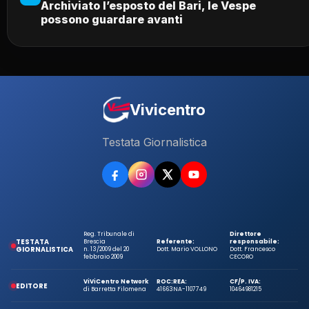
Archiviato l’esposto del Bari, le Vespe
possono guardare avanti
Vivicentro
Testata Giornalistica
Reg. Tribunale di
Direttore
TESTATA
Brescia
Referente:
responsabile:
GIORNALISTICA
n. 13/2009 del 20
Dott. Mario VOLLONO
Dott. Francesco
febbraio 2009
CECORO
ViViCentro Network
ROC:
REA:
CF/P. IVA:
EDITORE
di Barretta Filomena
41663
NA-1107749
10464981215