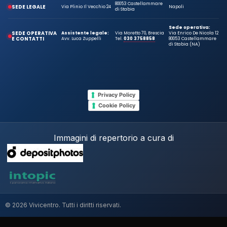
80053 Castellammare
SEDE LEGALE
Via Plinio Il Vecchio 24
Napoli
di Stabia
Sede operativa:
SEDE OPERATIVA
Assistente legale:
Via Moretto 70, Brescia
Via Enrico De Nicola 12
E CONTATTI
Avv. Luca Zuppelli
Tel.
030 3758858
80053 Castellammare
di Stabia (NA)
Privacy Policy
Cookie Policy
Immagini di repertorio a cura di
© 2026 Vivicentro. Tutti i diritti riservati.