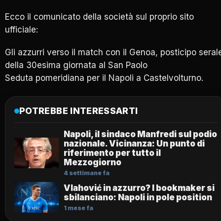
Ecco il comunicato della società sul proprio sito
ufficiale:
Gli azzurri verso il match con il Genoa, posticipo seral
della 30esima giornata al San Paolo
Seduta pomeridiana per il Napoli a Castelvolturno.
POTREBBE INTERESSARTI
Napoli, il sindaco Manfredi sul podio
nazionale. Vicinanza: Un punto di
riferimento per tutto il
Mezzogiorno
4 settimane fa
Vlahović in azzurro? I bookmaker si
sbilanciano: Napoli in pole position
1 mese fa