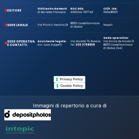
ViViCentro Network
ROC:
REA:
CF/P. IVA:
EDITORE
di Barretta Filomena
41663
NA-1107749
10464981215
80053 Castellammare
SEDE LEGALE
Via Plinio Il Vecchio 24
Napoli
di Stabia
Sede operativa:
SEDE OPERATIVA
Assistente legale:
Via Moretto 70, Brescia
Via Enrico De Nicola 12
E CONTATTI
Avv. Luca Zuppelli
Tel.
030 3758858
80053 Castellammare
di Stabia (NA)
Privacy Policy
Cookie Policy
Immagini di repertorio a cura di