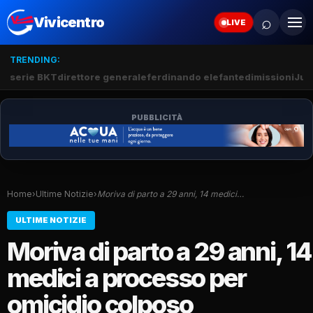
⌕
Vivicentro
LIVE
TRENDING:
serie BKT
direttore generale
ferdinando elefante
dimissioni
Juv
PUBBLICITÀ
Home
›
Ultime Notizie
›
Moriva di parto a 29 anni, 14 medici…
ULTIME NOTIZIE
Moriva di parto a 29 anni, 14
medici a processo per
omicidio colposo