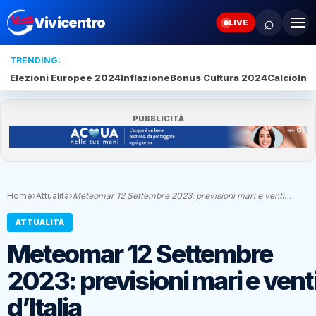
⌕
Vivicentro
LIVE
TRENDING:
Elezioni Europee 2024
Inflazione
Bonus Cultura 2024
Calcio
Inte
PUBBLICITÀ
Home
›
Attualità
›
Meteomar 12 Settembre 2023: previsioni mari e venti…
ATTUALITÀ
Meteomar 12 Settembre
2023: previsioni mari e vent
d’Italia