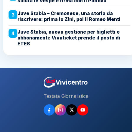
saluta le Vespe e firma con il Padova
Juve Stabia – Cremonese, una storia da
3
riscrivere: prima lo Zini, poi il Romeo Menti
Juve Stabia, nuova gestione per biglietti e
4
abbonamenti: Vivaticket prende il posto di
ETES
Vivicentro
Testata Giornalistica