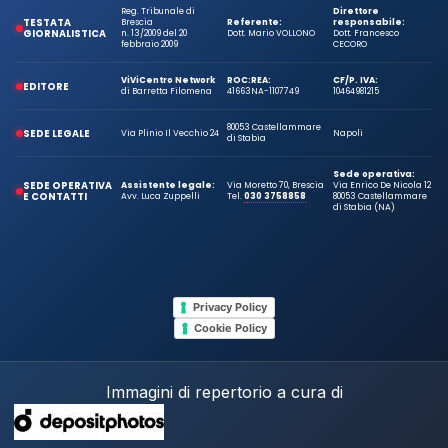
Reg. Tribunale di
Direttore
TESTATA
Brescia
Referente:
responsabile:
GIORNALISTICA
n. 13/2009 del 20
Dott. Mario VOLLONO
Dott. Francesco
febbraio 2009
CECORO
ViViCentro Network
ROC:
REA:
CF/P. IVA:
EDITORE
di Barretta Filomena
41663
NA-1107749
10464981215
80053 Castellammare
SEDE LEGALE
Via Plinio Il Vecchio 24
Napoli
di Stabia
Sede operativa:
SEDE OPERATIVA
Assistente legale:
Via Moretto 70, Brescia
Via Enrico De Nicola 12
E CONTATTI
Avv. Luca Zuppelli
Tel.
030 3758858
80053 Castellammare
di Stabia (NA)
Privacy Policy
Cookie Policy
Immagini di repertorio a cura di