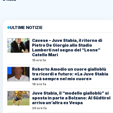
ULTIME NOTIZIE
Cavese – Juve Stabia, il ritorno di
Pietro De Giorgio allo Stadio
Lamberti nel segno del “Leone”
Catello Mari
15 ore fa
Roberto Amodio un cuore gialloblù
tra ricordi e futuro: «La Juve Stabia
sarà sempre nel mio cuore»
18 ore fa
Juve Stabia, il “modello gialloblù” si
sposta in parte a Bolzano: Al Südtirol
arriva un’altra ex Vespa
20 ore fa