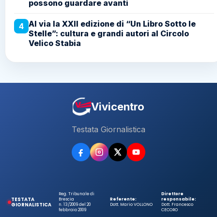
possono guardare avanti
Al via la XXII edizione di “Un Libro Sotto le
4
Stelle”: cultura e grandi autori al Circolo
Velico Stabia
Vivicentro
Testata Giornalistica
Reg. Tribunale di
Direttore
TESTATA
Brescia
Referente:
responsabile:
GIORNALISTICA
n. 13/2009 del 20
Dott. Mario VOLLONO
Dott. Francesco
febbraio 2009
CECORO