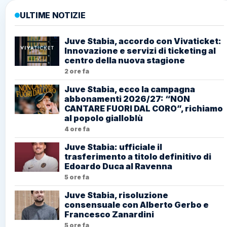
ULTIME NOTIZIE
Juve Stabia, accordo con Vivaticket:
Innovazione e servizi di ticketing al
centro della nuova stagione
2 ore fa
Juve Stabia, ecco la campagna
abbonamenti 2026/27: “NON
CANTARE FUORI DAL CORO”, richiamo
al popolo gialloblù
4 ore fa
Juve Stabia: ufficiale il
trasferimento a titolo definitivo di
Edoardo Duca al Ravenna
5 ore fa
Juve Stabia, risoluzione
consensuale con Alberto Gerbo e
Francesco Zanardini
5 ore fa