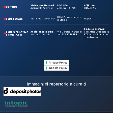
ViViCentro Network
ROC:
REA:
CF/P. IVA:
EDITORE
di Barretta Filomena
41663
NA-1107749
10464981215
80053 Castellammare
SEDE LEGALE
Via Plinio Il Vecchio 24
Napoli
di Stabia
Sede operativa:
SEDE OPERATIVA
Assistente legale:
Via Moretto 70, Brescia
Via Enrico De Nicola 12
E CONTATTI
Avv. Luca Zuppelli
Tel.
030 3758858
80053 Castellammare
di Stabia (NA)
Privacy Policy
Cookie Policy
Immagini di repertorio a cura di