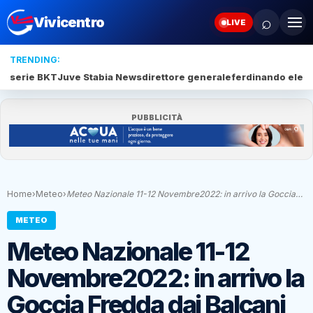
⌕
Vivicentro
LIVE
TRENDING:
serie BKT
Juve Stabia News
direttore generale
ferdinando elef
PUBBLICITÀ
Home
›
Meteo
›
Meteo Nazionale 11-12 Novembre2022: in arrivo la Goccia…
METEO
Meteo Nazionale 11-12
Novembre2022: in arrivo la
Goccia Fredda dai Balcani