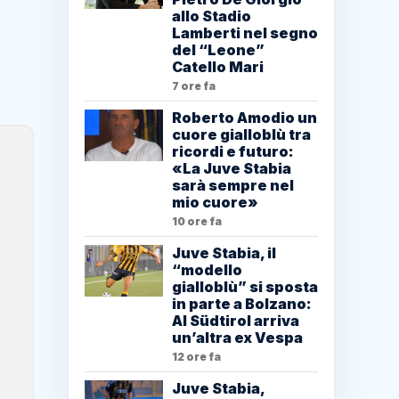
allo Stadio
Lamberti nel segno
del “Leone”
Catello Mari
7 ore fa
Roberto Amodio un
cuore gialloblù tra
ricordi e futuro:
«La Juve Stabia
sarà sempre nel
mio cuore»
10 ore fa
Juve Stabia, il
“modello
gialloblù” si sposta
in parte a Bolzano:
Al Südtirol arriva
un’altra ex Vespa
12 ore fa
Juve Stabia,