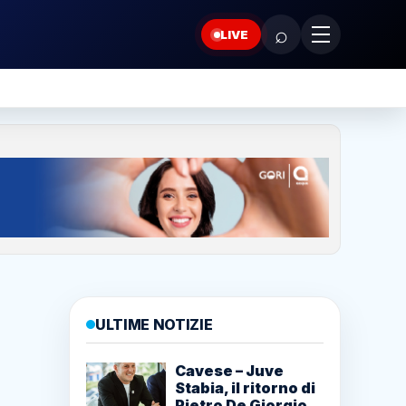
⌕
LIVE
ULTIME NOTIZIE
Cavese – Juve
Stabia, il ritorno di
Pietro De Giorgio