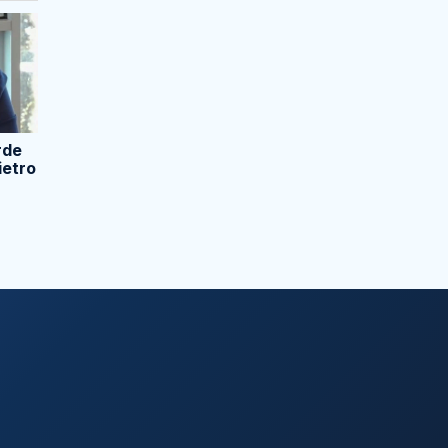
rde
ietro