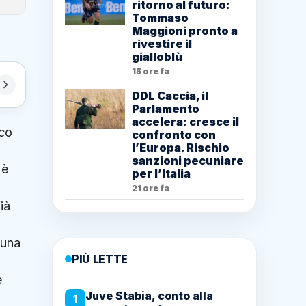
ritorno al futuro:
Tommaso
Maggioni pronto a
rivestire il
gialloblù
15 ore fa
DDL Caccia, il
Parlamento
accelera: cresce il
cco
confronto con
l’Europa. Rischio
sanzioni pecuniare
 è
per l’Italia
21 ore fa
ià
 una
PIÙ LETTE
e
Juve Stabia, conto alla
1