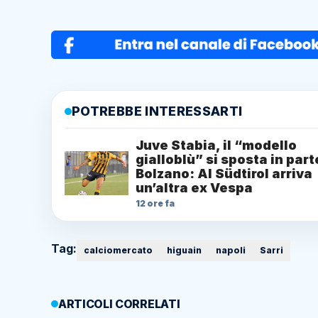
POTREBBE INTERESSARTI
Juve Stabia, il “modello
gialloblù” si sposta in part
Bolzano: Al Südtirol arriva
un’altra ex Vespa
12 ore fa
Tag:
calciomercato
higuain
napoli
Sarri
ARTICOLI CORRELATI