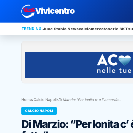
Vivicentro
TRENDING:
Juve Stabia News
calciomercato
serie BKT
su
Home
›
Calcio Napoli
›
Di Marzio: “Per Ionita c’ è l’ accordo…
CALCIO NAPOLI
Di Marzio: “Per Ionita c’