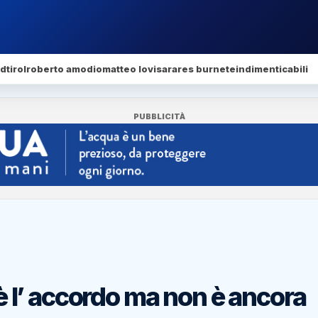
dtirol
roberto amodio
matteo lovisa
rares burnete
indimenticabili
PUBBLICITÀ
 è l’ accordo ma non è ancora