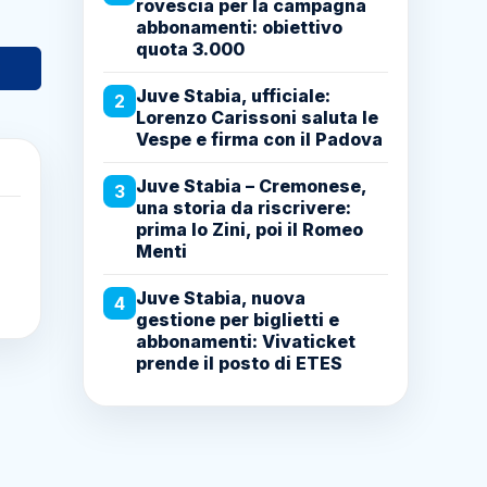
rovescia per la campagna
abbonamenti: obiettivo
quota 3.000
Juve Stabia, ufficiale:
2
Lorenzo Carissoni saluta le
Vespe e firma con il Padova
Juve Stabia – Cremonese,
3
una storia da riscrivere:
prima lo Zini, poi il Romeo
Menti
Juve Stabia, nuova
4
gestione per biglietti e
abbonamenti: Vivaticket
prende il posto di ETES