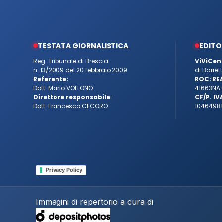
TESTATA GIORNALISTICA
EDITO
Reg. Tribunale di Brescia
ViViCen
n. 13/2009 del 20 febbraio 2009
di Barre
Referente:
ROC:
RE
Dott. Mario VOLLONO
41663
NA
Direttore responsabile:
CF/P. IV
Dott. Francesco CECORO
10464981
Privacy Policy
Immagini di repertorio a cura di