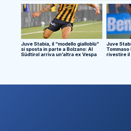
Juve Stabia, il “modello gialloblù”
Juve Stabi
si sposta in parte a Bolzano: Al
Tommaso M
Südtirol arriva un’altra ex Vespa
rivestire il