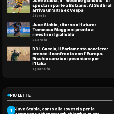
Juve Stabia, il “modello gialloblù” si
sposta in parte a Bolzano: Al Südtirol
arriva un’altra ex Vespa
21 ore fa
Juve Stabia, ritorno al futuro:
Tommaso Maggioni pronto a
rivestire il gialloblù
24 ore fa
DDL Caccia, il Parlamento accelera:
cresce il confronto con l’Europa.
Rischio sanzioni pecuniare per
l’Italia
1 giorno fa
PIÙ LETTE
Juve Stabia, conto alla rovescia per la
1