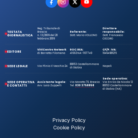
Reg. Tribunale di
Direttore
TESTATA
Brescia
Referente:
responsabile:
GIORNALISTICA
n. 13/2009 del 20
Dott. Mario VOLLONO
Dott. Francesco
febbraio 2009
CECORO
ViViCentro Network
ROC:
REA:
CF/P. IVA:
EDITORE
di Barretta Filomena
41663
NA-1107749
10464981215
80053 Castellammare
SEDE LEGALE
Via Plinio Il Vecchio 24
Napoli
di Stabia
Sede operativa:
SEDE OPERATIVA
Assistente legale:
Via Moretto 70, Brescia
Via Enrico De Nicola 12
E CONTATTI
Avv. Luca Zuppelli
Tel.
030 3758858
80053 Castellammare
di Stabia (NA)
Privacy Policy
Cookie Policy