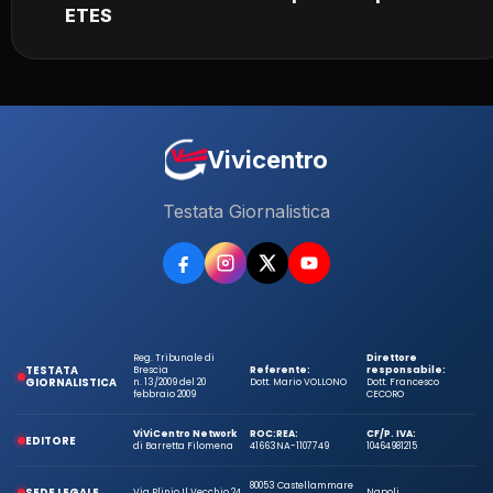
ETES
Vivicentro
Testata Giornalistica
Reg. Tribunale di
Direttore
TESTATA
Brescia
Referente:
responsabile:
GIORNALISTICA
n. 13/2009 del 20
Dott. Mario VOLLONO
Dott. Francesco
febbraio 2009
CECORO
ViViCentro Network
ROC:
REA:
CF/P. IVA:
EDITORE
di Barretta Filomena
41663
NA-1107749
10464981215
80053 Castellammare
SEDE LEGALE
Via Plinio Il Vecchio 24
Napoli