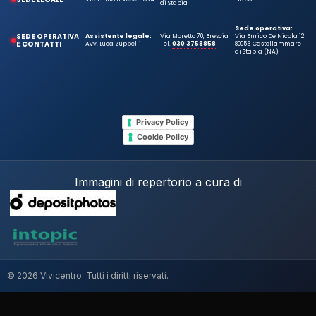
di Stabia
Sede operativa:
SEDE OPERATIVA
Assistente legale:
Via Moretto 70, Brescia
Via Enrico De Nicola 12
E CONTATTI
Avv. Luca Zuppelli
Tel.
030 3758858
80053 Castellammare
di Stabia (NA)
Privacy Policy
Cookie Policy
Immagini di repertorio a cura di
© 2026 Vivicentro. Tutti i diritti riservati.