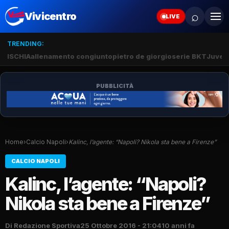
⌕
Vivicentro
LIVE
TRENDING:
ISCHIA
allenamento congiunto
pietro de giorgio
serie BKT
Juve 
PUBBLICITÀ
Home
›
Calcio Napoli
›
Kalinc, l’agente: “Napoli? Nikola sta bene a Firenze”
CALCIO NAPOLI
Kalinc, l’agente: “Napoli?
Nikola sta bene a Firenze”
Di Redazione Sportiva
25 Ottobre 2016 - 21:04
10 anni fa