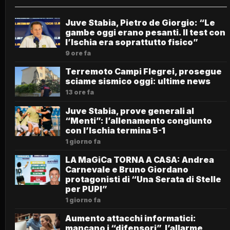
Juve Stabia, Pietro de Giorgio: “Le
gambe oggi erano pesanti. Il test con
l’Ischia era soprattutto fisico”
9 ore fa
Terremoto Campi Flegrei, prosegue
sciame sismico oggi: ultime news
13 ore fa
Juve Stabia, prove generali al
“Menti”: l’allenamento congiunto
con l’Ischia termina 5-1
1 giorno fa
LA MaGiCa TORNA A CASA: Andrea
Carnevale e Bruno Giordano
protagonisti di “Una Serata di Stelle
per PUPI”
1 giorno fa
Aumento attacchi informatici:
mancano i “difensori”, l’allarme