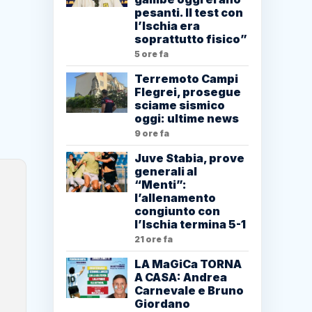
pesanti. Il test con
l’Ischia era
soprattutto fisico”
5 ore fa
Terremoto Campi
Flegrei, prosegue
sciame sismico
oggi: ultime news
9 ore fa
Juve Stabia, prove
generali al
“Menti”:
l’allenamento
congiunto con
l’Ischia termina 5-1
21 ore fa
LA MaGiCa TORNA
A CASA: Andrea
Carnevale e Bruno
Giordano