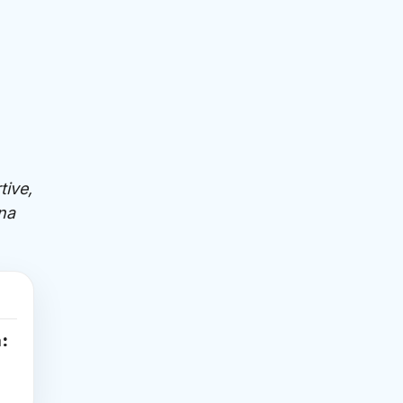
tive,
ina
à: