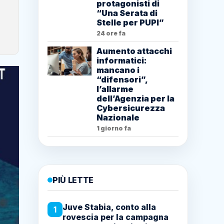
protagonisti di
“Una Serata di
Stelle per PUPI”
24 ore fa
Aumento attacchi
informatici:
mancano i
“difensori”,
l’allarme
dell’Agenzia per la
Cybersicurezza
Nazionale
1 giorno fa
PIÙ LETTE
Juve Stabia, conto alla
1
rovescia per la campagna