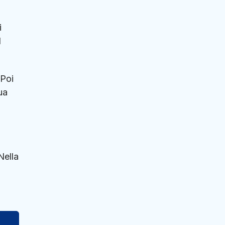
i
l
.Poi
ua
Nella