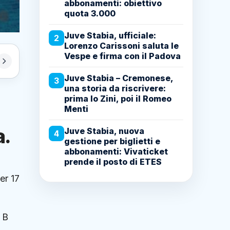
abbonamenti: obiettivo
quota 3.000
Juve Stabia, ufficiale:
2
Lorenzo Carissoni saluta le
Vespe e firma con il Padova
Juve Stabia – Cremonese,
3
una storia da riscrivere:
prima lo Zini, poi il Romeo
Menti
a.
Juve Stabia, nuova
4
gestione per biglietti e
abbonamenti: Vivaticket
prende il posto di ETES
er 17
 B