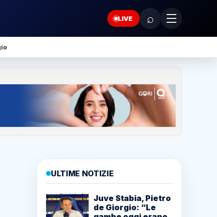
⌕
LIVE
gio
ULTIME NOTIZIE
Juve Stabia, Pietro
de Giorgio: “Le
gambe oggi erano