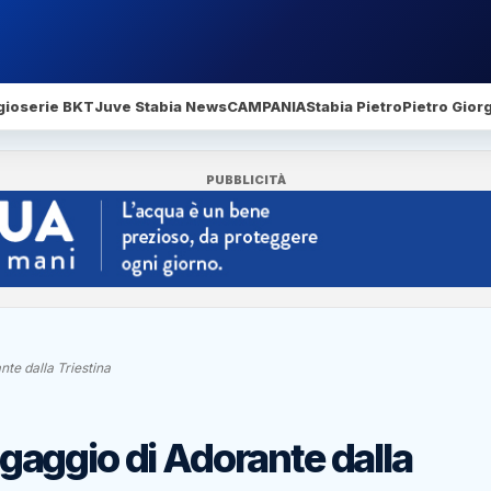
gio
serie BKT
Juve Stabia News
CAMPANIA
Stabia Pietro
Pietro Gior
PUBBLICITÀ
nte dalla Triestina
ingaggio di Adorante dalla