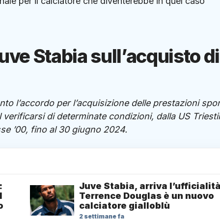
nale per il calciatore che diventerebbe in quel caso
uve Stabia sull’acquisto di
o l’accordo per l’acquisizione delle prestazioni spor
 verificarsi di determinate condizioni, dalla US Triest
se ’00, fino al 30 giugno 2024.
:
Juve Stabia, arriva l’ufficialit
l
Terrence Douglas è un nuovo
o
calciatore gialloblù
2 settimane fa