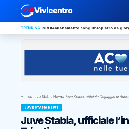
Vivicentro
TRENDING:
ISCHIA
allenamento congiunto
pietro de gior
Home
›
Juve Stabia News
›
Juve Stabia, ufficiale l’ingaggio di Adora
JUVE STABIA NEWS
Juve Stabia, ufficiale l’