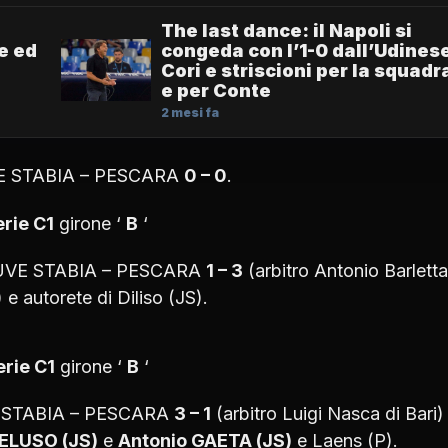
The last dance: il Napoli si
e ed
congeda con l’1-0 dall’Udines
Cori e striscioni per la squadr
e per Conte
2 mesi fa
 JUVE STABIA – PESCARA
0 – 0
.
rie C1
girone ‘
B
‘
: JUVE STABIA – PESCARA
1 – 3
(arbitro Antonio Barletta
 e autorete di Diliso (JS).
erie C1
girone ‘
B
‘
UVE STABIA – PESCARA
3 – 1
(arbitro Luigi Nasca di Bari)
PELUSO (JS)
e
Antonio GAETA (JS)
e Laens (P).