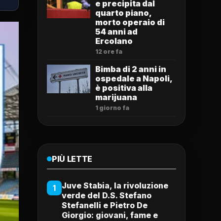
e precipita dal
quarto piano,
morto operaio di
54 anni ad
Ercolano
12 ore fa
Bimba di 2 anni in
ospedale a Napoli,
è positiva alla
marijuana
1 giorno fa
PIÙ LETTE
Juve Stabia, la rivoluzione
1
verde del D.S. Stefano
Stefanelli e Pietro De
Giorgio: giovani, fame e