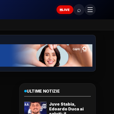
⌕
LIVE
ULTIME NOTIZIE
Juve Stabia,
Edoardo Duca ai
saluti: il