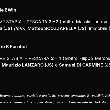
ie BWin
 JUVE STABIA – PESCARA
3 – 2
(arbitro Massimiliano Vel
 (JS)
(foto)
,
Matteo SCOZZARELLA (JS)
, Immobile 
rie B Eurobet
: JUVE STABIA – PESCARA
2 – 1
(arbitro Filippo Merchio
,
Maurizio LANZARO (JS)
e
Samuel DI CARMINE (J
one o utilizzo, parziale o totale, del presente contenuto. E’ possibile ric
 prevede comunque la citazione della fonte con l’inserimento del link del p