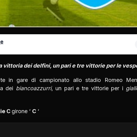
le
ittoria dei delfini, un pari e tre vittorie per le vesp
ate in gare di campionato allo stadio Romeo Men
ia dei
biancoazzurri
, un pari e tre vittorie per i
gial
ie C
girone ‘
C
‘