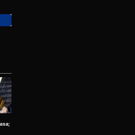
casa;
a