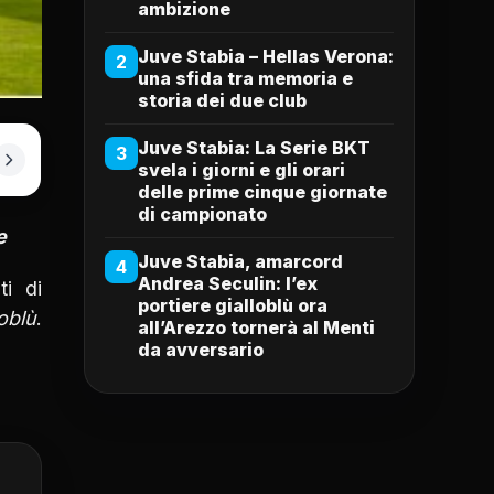
ambizione
Juve Stabia – Hellas Verona:
2
una sfida tra memoria e
storia dei due club
Juve Stabia: La Serie BKT
3
svela i giorni e gli orari
delle prime cinque giornate
di campionato
e
Juve Stabia, amarcord
4
Andrea Seculin: l’ex
ti di
portiere gialloblù ora
loblù
.
all’Arezzo tornerà al Menti
da avversario