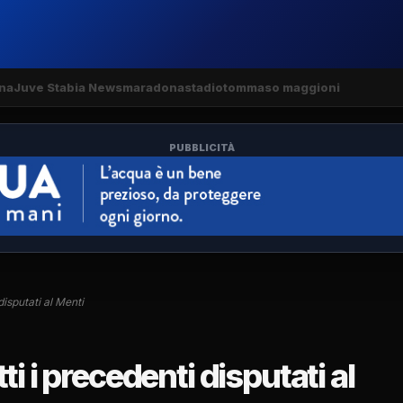
na
Juve Stabia News
maradona
stadio
tommaso maggioni
PUBBLICITÀ
disputati al Menti
i i precedenti disputati al