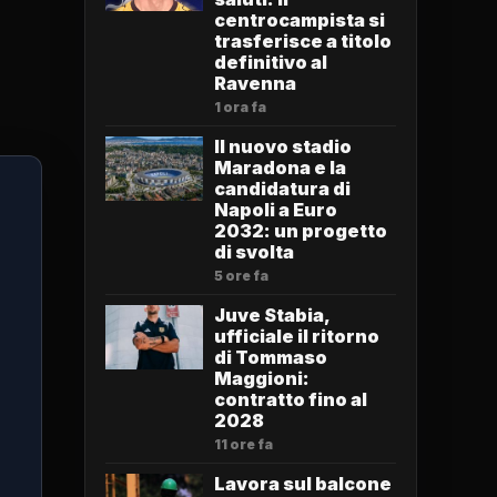
centrocampista si
trasferisce a titolo
definitivo al
Ravenna
1 ora fa
Il nuovo stadio
Maradona e la
candidatura di
Napoli a Euro
2032: un progetto
di svolta
5 ore fa
Juve Stabia,
ufficiale il ritorno
di Tommaso
Maggioni:
contratto fino al
2028
11 ore fa
Lavora sul balcone