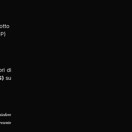
otto
(P)
ri di
S)
su
hiedere
resente