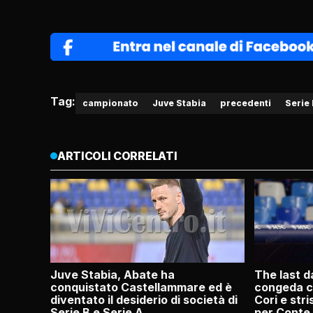
Tag:
campionato
Juve Stabia
precedenti
Serie
ARTICOLI CORRELATI
Juve Stabia, Abate ha
The last da
conquistato Castellammare ed è
congeda co
diventato il desiderio di società di
Cori e stri
Serie B e Serie A
per Conte