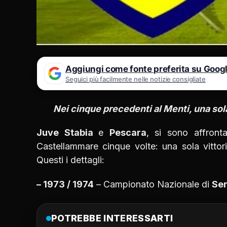
Aggiungi come fonte preferita su Goog
Seguici più facilmente nelle notizie consigliate
Nei cinque precedenti al Menti, una sola v
Juve Stabia
e
Pescara
, si sono affront
Castellammare cinque volte: una sola vittor
Questi i dettagli:
– 1973 / 1974
– Campionato Nazionale di
Ser
POTREBBE INTERESSARTI