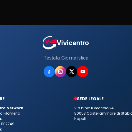
Vivicentro
Testata Giornalistica
RE
SEDE LEGALE
tro Network
Via Plinio Il Vecchio 24
tta Filomena
80053 Castellammare di Stabi
A:
Napoli
-1107749
A: