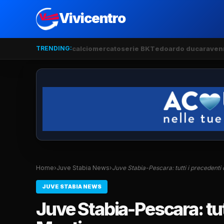
Vivicentro
TRENDING:
calciomercato
serie BKT
edoardo duca
raven
Home
›
Juve Stabia News
›
Juve Stabia-Pescara: tutti i precedenti 
JUVE STABIA NEWS
Juve Stabia-Pescara: tutt