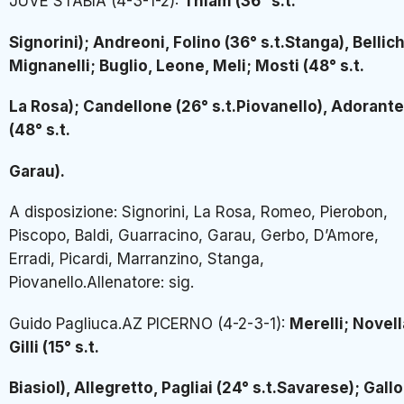
JUVE STABIA (4-3-1-2):
Thiam (36° s.t.
Signorini); Andreoni, Folino (36° s.t.Stanga), Bellich
Mignanelli; Buglio, Leone, Meli; Mosti (48° s.t.
La Rosa); Candellone (26° s.t.Piovanello), Adorante
(48° s.t.
Garau).
A disposizione: Signorini, La Rosa, Romeo, Pierobon,
Piscopo, Baldi, Guarracino, Garau, Gerbo, D’Amore,
Erradi, Picardi, Marranzino, Stanga,
Piovanello.Allenatore: sig.
Guido Pagliuca.AZ PICERNO (4-2-3-1):
Merelli; Novell
Gilli (15° s.t.
Biasiol), Allegretto, Pagliai (24° s.t.Savarese); Gallo