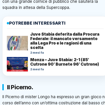
con una grande cornice di pubblico che saluterà la
squadra in attesa della Supercoppa.
POTREBBE INTERESSARTI
Juve Stabia deferita dalla Procura
Federale: il mancato versamento
alla Lega Pro e le ragioni di una
scelta
2 mesi fa
Monza – Juve Stabia: 2-1 (85′
Cutrone 90′ Burnete 96′ Cutrone)
2 mesi fa
Il Picerno.
Il Picerno di mister Longo ha espresso un gran gioco n
corso dell’anno con un’ottima costruzione dal basso c