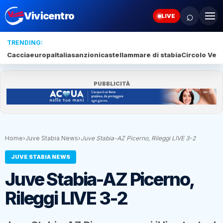
⌕
Vivicentro
LIVE
TRENDING:
Caccia
europa
Italia
sanzioni
castellammare di stabia
Circolo Veli
PUBBLICITÀ
Home
›
Juve Stabia News
›
Juve Stabia-AZ Picerno, Rileggi LIVE 3-2
JUVE STABIA NEWS
Juve Stabia-AZ Picerno,
Rileggi LIVE 3-2