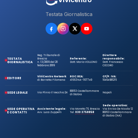
Testata Giornalistica
Reg. Tribunale di
Direttore
TESTATA
Brescia
Referente:
responsabile:
GIORNALISTICA
n. 13/2009 del 20
Dott. Mario VOLLONO
Dott. Francesco
febbraio 2009
CECORO
ViViCentro Network
ROC:
REA:
CF/P. IVA:
EDITORE
di Barretta Filomena
41663
NA-1107749
10464981215
80053 Castellammare
SEDE LEGALE
Via Plinio Il Vecchio 24
Napoli
di Stabia
Sede operativa:
SEDE OPERATIVA
Assistente legale:
Via Moretto 70, Brescia
Via Enrico De Nicola 12
E CONTATTI
Avv. Luca Zuppelli
Tel.
030 3758858
80053 Castellammare
di Stabia (NA)