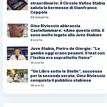
straordinario: Il Circolo Velico Stabia
saluta la kermesse di Gianfranco
Coppola
59 minuti fa
Gino Rivieccio abbraccia
Castellammare: «Amo questa città. E
sono molto legato alla Juve Stabia»
9 ore fa
Juve Stabia, Pietro de Giorgio: “Le
gambe oggi erano pesanti. Il test con
l’Ischia era soprattutto fisico”
13 ore fa
“Un Libro sotto le Stelle”, successo
per la seconda serata: Gino Rivieccio
conquista il pubblico stabiese
16 ore fa