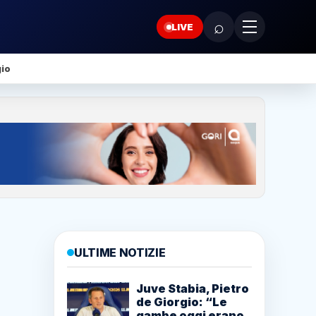
⌕
LIVE
gio
ULTIME NOTIZIE
Juve Stabia, Pietro
de Giorgio: “Le
gambe oggi erano