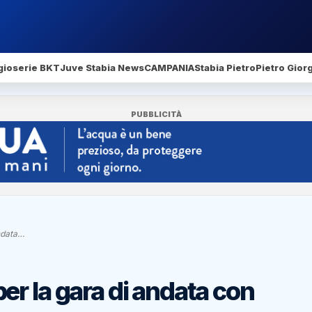
gio
serie BKT
Juve Stabia News
CAMPANIA
Stabia Pietro
Pietro Gior
PUBBLICITÀ
ndata…
r la gara di andata con