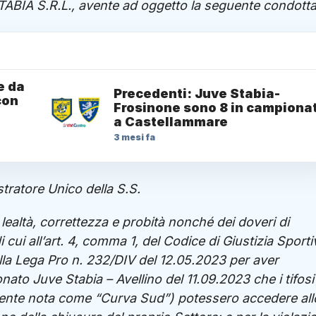
TABIA S.R.L., avente ad oggetto la seguente condott
e da
Precedenti: Juve Stabia-
con
Frosinone sono 8 in campiona
a Castellammare
3 mesi fa
tratore Unico della S.S.
di lealtà, correttezza e probità nonché dei doveri di
 cui all’art. 4, comma 1, del Codice di Giustizia Sporti
ella Lega Pro n. 232/DIV del 12.05.2023 per aver
ato Juve Stabia – Avellino del 11.09.2023 che i tifosi
nte nota come “Curva Sud”) potessero accedere all