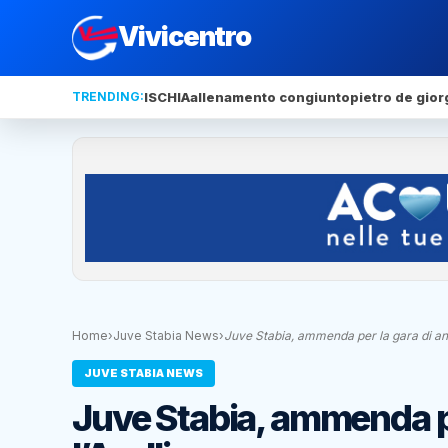
Vivicentro
TRENDING:
ISCHIA
allenamento congiunto
pietro de gior
Home
›
Juve Stabia News
›
Juve Stabia, ammenda per la gara di a
JUVE STABIA NEWS
Juve Stabia, ammenda pe