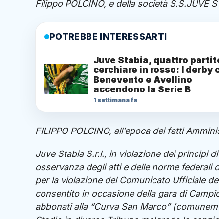
Filippo POLCINO, e della società S.S.JUVE S
POTREBBE INTERESSARTI
Juve Stabia, quattro partit
cerchiare in rosso: I derby 
Benevento e Avellino
accendono la Serie B
1 settimana fa
FILIPPO POLCINO, all’epoca dei fatti Amminis
Juve Stabia S.r.l., in violazione dei principi 
osservanza degli atti e delle norme federali di
per la violazione del Comunicato Ufficiale d
consentito in occasione della gara di Campion
abbonati alla “Curva San Marco” (comuneme