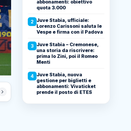
abbonamenti: obiettivo
quota 3.000
Juve Stabia, ufficiale:
2
Lorenzo Carissoni saluta le
Vespe e firma con il Padova
Juve Stabia – Cremonese,
3
una storia da riscrivere:
prima lo Zini, poi il Romeo
Menti
Juve Stabia, nuova
4
gestione per biglietti e
abbonamenti: Vivaticket
prende il posto di ETES