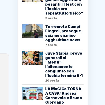
pesanti. Il test con
l’Ischia era
soprattutto fisico”
3 ore fa
Terremoto Campi
Flegrei, prosegue
sciame sismico
oggi: ultime news
7 ore fa
Juve Stabia, prove
generali al
“Menti”:
l’allenamento
congiunto con
l’Ischia termina 5-1
20 ore fa
LA MaGiCa TORNA
A CASA: Andrea
Carnevale e Bruno
Giordano