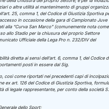
e della chiusura del proprio Settore; e per la violazi
ziari o altre utilità al mantenimento di gruppi organizza
all’art. 25, comma 1, del Codice di Giustizia Sportiva p
di accesso in occasione della gara di Campionato Juve
bonati alla “Curva San Marco” (comunemente nota come
sso allo Stadio per la chiusura del proprio Settore
nicato Ufficiale della Lega Pro n. 232/DIV del
lità diretta ai sensi dell’art. 6, comma 1, del Codice d
mportamenti posti in essere dal Sig.
, così come riportati nei precedenti capi di incolpazi
one ex art. 126 del Codice di Giustizia Sportiva, formul
tà di legale rappresentante, per conto della società S
Generale dello Sport;