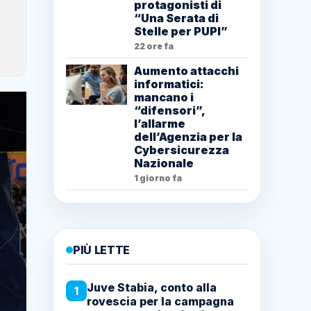
protagonisti di
“Una Serata di
Stelle per PUPI”
22 ore fa
Aumento attacchi
informatici:
mancano i
“difensori”,
l’allarme
dell’Agenzia per la
Cybersicurezza
Nazionale
1 giorno fa
PIÙ LETTE
Juve Stabia, conto alla
1
rovescia per la campagna