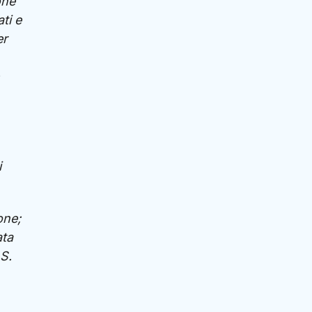
one
ti e
er
i
one;
ata
.S.