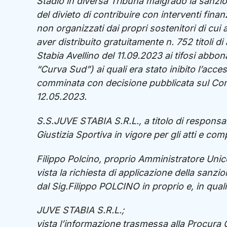
Stadio in diversa Tribuna malgrado la sanzion
del divieto di contribuire con interventi finan
non organizzati dai propri sostenitori di cui 
aver distribuito gratuitamente n. 752 titoli 
Stabia Avellino del 11.09.2023 ai tifosi ab
“Curva Sud”) ai quali era stato inibito l’acce
comminata con decisione pubblicata sul Comu
12.05.2023.
S.S.JUVE STABIA S.R.L., a titolo di responsabi
Giustizia Sportiva in vigore per gli atti e co
Filippo Polcino, proprio Amministratore Unico
vista la richiesta di applicazione della sanzi
dal Sig.Filippo POLCINO in proprio e, in quali
JUVE STABIA S.R.L.;
vista l’informazione trasmessa alla Procura 