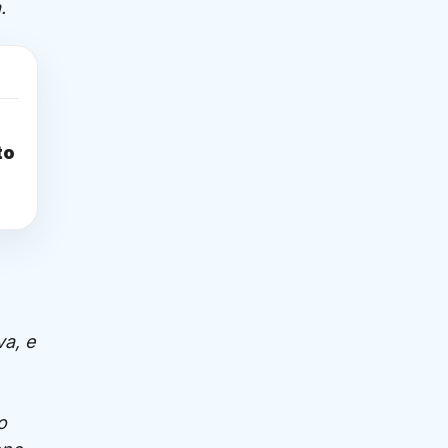
a.
to
va, e
o