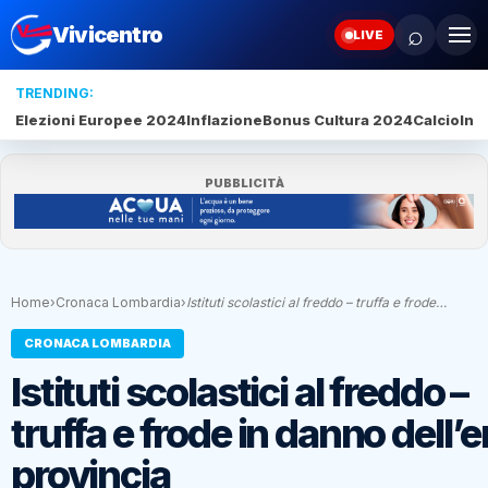
⌕
Vivicentro
LIVE
TRENDING:
Elezioni Europee 2024
Inflazione
Bonus Cultura 2024
Calcio
Inte
PUBBLICITÀ
Home
›
Cronaca Lombardia
›
Istituti scolastici al freddo – truffa e frode…
CRONACA LOMBARDIA
Istituti scolastici al freddo –
truffa e frode in danno dell’
provincia