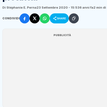
Di Stéphanie E. Perna
23 Settembre 2020 - 15:53
6 anni fa
2 min di 
CONDIVIDI
SHARE
PUBBLICITÀ