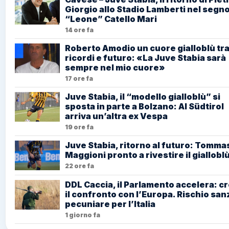
Giorgio allo Stadio Lamberti nel segno
“Leone” Catello Mari
14 ore fa
Roberto Amodio un cuore gialloblù tr
ricordi e futuro: «La Juve Stabia sarà
sempre nel mio cuore»
17 ore fa
Juve Stabia, il “modello gialloblù” si
sposta in parte a Bolzano: Al Südtirol
arriva un’altra ex Vespa
19 ore fa
Juve Stabia, ritorno al futuro: Tomma
Maggioni pronto a rivestire il giallobl
22 ore fa
DDL Caccia, il Parlamento accelera: c
il confronto con l’Europa. Rischio san
pecuniare per l’Italia
1 giorno fa