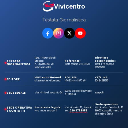
Vivicentro
Testata Giornalistica
Reg. Tribunale di
Direttore
TESTATA
Brescia
Referente:
responsabile:
GIORNALISTICA
n. 13/2009 del 20
Dott. Mario VOLLONO
Dott. Francesco
febbraio 2009
CECORO
ViViCentro Network
ROC:
REA:
CF/P. IVA:
EDITORE
di Barretta Filomena
41663
NA-1107749
10464981215
80053 Castellammare
SEDE LEGALE
Via Plinio Il Vecchio 24
Napoli
di Stabia
Sede operativa:
SEDE OPERATIVA
Assistente legale:
Via Moretto 70, Brescia
Via Enrico De Nicola 12
E CONTATTI
Avv. Luca Zuppelli
Tel.
030 3758858
80053 Castellammare
di Stabia (NA)