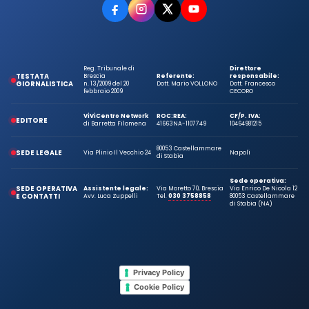
Reg. Tribunale di
Direttore
TESTATA
Brescia
Referente:
responsabile:
GIORNALISTICA
n. 13/2009 del 20
Dott. Mario VOLLONO
Dott. Francesco
febbraio 2009
CECORO
ViViCentro Network
ROC:
REA:
CF/P. IVA:
EDITORE
di Barretta Filomena
41663
NA-1107749
10464981215
80053 Castellammare
SEDE LEGALE
Via Plinio Il Vecchio 24
Napoli
di Stabia
Sede operativa:
SEDE OPERATIVA
Assistente legale:
Via Moretto 70, Brescia
Via Enrico De Nicola 12
E CONTATTI
Avv. Luca Zuppelli
Tel.
030 3758858
80053 Castellammare
di Stabia (NA)
Privacy Policy
Cookie Policy