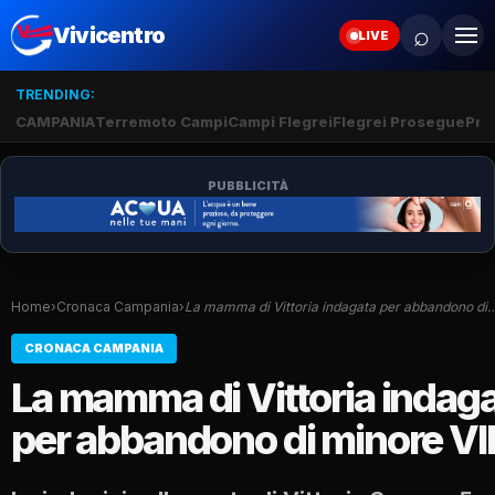
⌕
Vivicentro
LIVE
TRENDING:
CAMPANIA
Terremoto Campi
Campi Flegrei
Flegrei Prosegue
Pro
PUBBLICITÀ
Home
›
Cronaca Campania
›
La mamma di Vittoria indagata per abbandono di
CRONACA CAMPANIA
La mamma di Vittoria indag
per abbandono di minore V