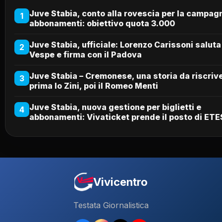
Juve Stabia, conto alla rovescia per la campag
1
abbonamenti: obiettivo quota 3.000
Juve Stabia, ufficiale: Lorenzo Carissoni saluta
2
Vespe e firma con il Padova
Juve Stabia – Cremonese, una storia da riscriv
3
prima lo Zini, poi il Romeo Menti
Juve Stabia, nuova gestione per biglietti e
4
abbonamenti: Vivaticket prende il posto di ETE
Vivicentro
Testata Giornalistica