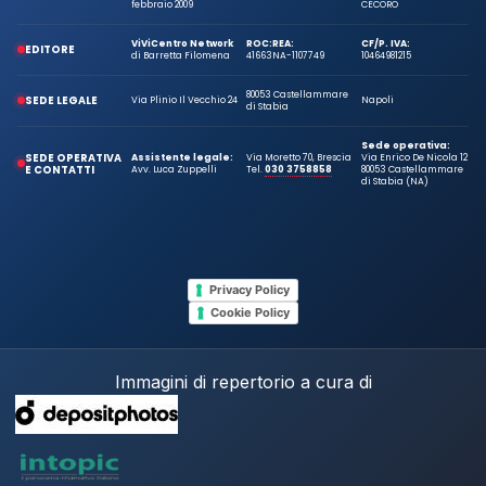
febbraio 2009
CECORO
ViViCentro Network
ROC:
REA:
CF/P. IVA:
EDITORE
di Barretta Filomena
41663
NA-1107749
10464981215
80053 Castellammare
SEDE LEGALE
Via Plinio Il Vecchio 24
Napoli
di Stabia
Sede operativa:
SEDE OPERATIVA
Assistente legale:
Via Moretto 70, Brescia
Via Enrico De Nicola 12
E CONTATTI
Avv. Luca Zuppelli
Tel.
030 3758858
80053 Castellammare
di Stabia (NA)
Privacy Policy
Cookie Policy
Immagini di repertorio a cura di