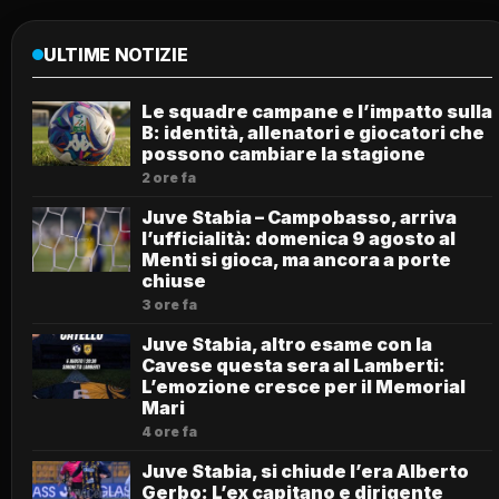
ULTIME NOTIZIE
Le squadre campane e l’impatto sulla
B: identità, allenatori e giocatori che
possono cambiare la stagione
2 ore fa
Juve Stabia – Campobasso, arriva
l’ufficialità: domenica 9 agosto al
Menti si gioca, ma ancora a porte
chiuse
3 ore fa
Juve Stabia, altro esame con la
Cavese questa sera al Lamberti:
L’emozione cresce per il Memorial
Mari
4 ore fa
Juve Stabia, si chiude l’era Alberto
Gerbo: L’ex capitano e dirigente