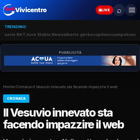
⌕
Vivicentro
LIVE
TRENDING:
serie BKT
Juve Stabia News
alberto gerbo
capitano
campobasso
PUBBLICITÀ
Home
›
Cronaca
›
Il Vesuvio innevato sta facendo impazzire il web
CRONACA
Il Vesuvio innevato sta
facendo impazzire il web