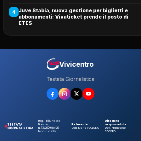
Juve Stabia, nuova gestione per biglietti e
4
abbonamenti: Vivaticket prende il posto di
ETES
Vivicentro
Testata Giornalistica
Reg. Tribunale di
Direttore
TESTATA
Brescia
Referente:
responsabile:
GIORNALISTICA
n. 13/2009 del 20
Dott. Mario VOLLONO
Dott. Francesco
febbraio 2009
CECORO