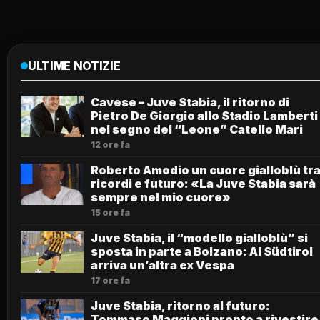
ULTIME NOTIZIE
Cavese – Juve Stabia, il ritorno di
Pietro De Giorgio allo Stadio Lamberti
nel segno del “Leone” Catello Mari
12 ore fa
Roberto Amodio un cuore gialloblù tr
ricordi e futuro: «La Juve Stabia sarà
sempre nel mio cuore»
15 ore fa
Juve Stabia, il “modello gialloblù” si
sposta in parte a Bolzano: Al Südtirol
arriva un’altra ex Vespa
17 ore fa
Juve Stabia, ritorno al futuro:
Tommaso Maggioni pronto a rivestire