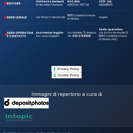
ViViCentro Network
ROC:
REA:
CF/P. IVA:
EDITORE
di Barretta Filomena
41663
NA-1107749
10464981215
80053 Castellammare
SEDE LEGALE
Via Plinio Il Vecchio 24
Napoli
di Stabia
Sede operativa:
SEDE OPERATIVA
Assistente legale:
Via Moretto 70, Brescia
Via Enrico De Nicola 12
E CONTATTI
Avv. Luca Zuppelli
Tel.
030 3758858
80053 Castellammare
di Stabia (NA)
Privacy Policy
Cookie Policy
Immagini di repertorio a cura di