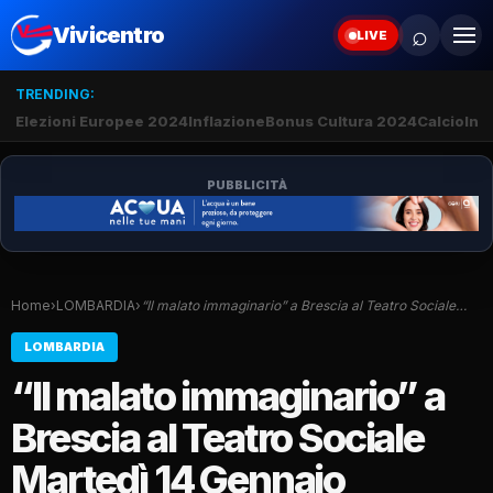
⌕
Vivicentro
LIVE
TRENDING:
Elezioni Europee 2024
Inflazione
Bonus Cultura 2024
Calcio
Inte
PUBBLICITÀ
Home
›
LOMBARDIA
›
“Il malato immaginario” a Brescia al Teatro Sociale…
LOMBARDIA
“Il malato immaginario” a
Brescia al Teatro Sociale
Martedì 14 Gennaio