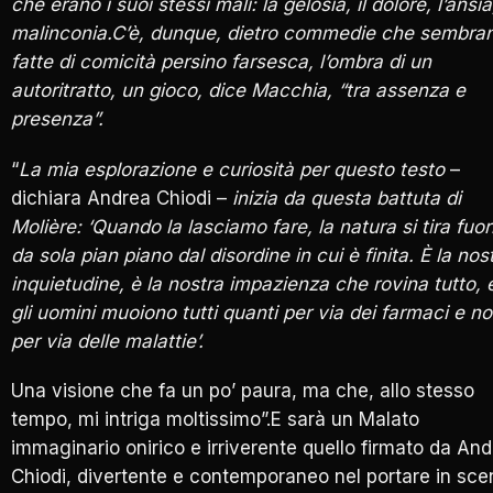
che erano i suoi stessi mali: la gelosia, il dolore, l’ansia
malinconia.C’è, dunque, dietro commedie che sembra
fatte di comicità persino farsesca, l’ombra di un
autoritratto, un gioco, dice Macchia, “tra assenza e
presenza”.
“
La mia esplorazione e curiosità per questo testo
–
dichiara Andrea Chiodi –
inizia da questa battuta di
Molière: ‘Quando la lasciamo fare, la natura si tira fuor
da sola pian piano dal disordine in cui è finita. È la nos
inquietudine, è la nostra impazienza che rovina tutto, 
gli uomini muoiono tutti quanti per via dei farmaci e n
per via delle malattie’.
Una visione che fa un po’ paura, ma che, allo stesso
tempo, mi intriga moltissimo”.E sarà un Malato
immaginario onirico e irriverente quello firmato da An
Chiodi, divertente e contemporaneo nel portare in sce