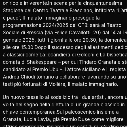
onirico e irriverente.In scena per la cinquantunesima
Stagione del Centro Teatrale Bresciano, intitolata “L’ar
è pace”, Il malato immaginario prosegue la
programmazione 2024/2025 del CTB: sarà al Teatro
Sociale di Brescia (via Felice Cavallotti, 20) dal 14 al 1
gennaio 2025, tutti i giorni alle ore 20.30, la domenica
alle ore 15.30.Dopo il successo degli allestimenti dedic
a classici come La locandiera di Goldoni e La bisbetic
domata di Shakespeare – per cui Tindaro Granata è st
candidato al Premio Ubu –, l’attore siciliano e il regista
Andrea Chiodi tornano a collaborare lavorando su uno
testi più fortunati di Molière, Il malato immaginario.
Un nuovo tassello al sodalizio tra i due artisti, ancora 
volta nel segno della rilettura di un grande classico in
chiave contemporanea.Sul palcoscenico insieme a
Granata, Lucia Lavia, già Premio Duse come migliore
attrice emergente, insieme a un cast di prim’ordine pe