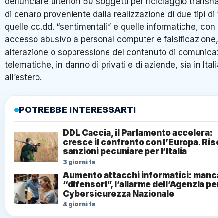
denunciare ulteriori 50 soggetti per riciclaggio transn
di denaro proveniente dalla realizzazione di due tipi di 
quelle cc.dd. “sentimentali” e quelle informatiche, con
accesso abusivo a personal computer e falsificazione,
alterazione o soppressione del contenuto di comunica
telematiche, in danno di privati e di aziende, sia in Itali
all’estero.
POTREBBE INTERESSARTI
DDL Caccia, il Parlamento accelera:
cresce il confronto con l’Europa. Ris
sanzioni pecuniare per l’Italia
3 giorni fa
Aumento attacchi informatici: manc
“difensori”, l’allarme dell’Agenzia per
Cybersicurezza Nazionale
4 giorni fa