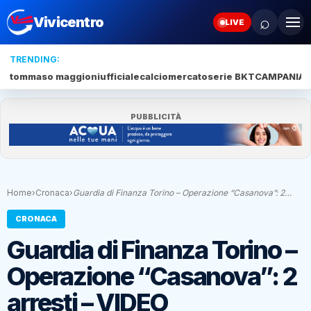
⌕
Vivicentro
LIVE
TRENDING:
tommaso maggioni
ufficiale
calciomercato
serie BKT
CAMPANIA
J
PUBBLICITÀ
Home
›
Cronaca
›
Guardia di Finanza Torino – Operazione “Casanova”: 2…
CRONACA
Guardia di Finanza Torino –
Operazione “Casanova”: 2
arresti – VIDEO