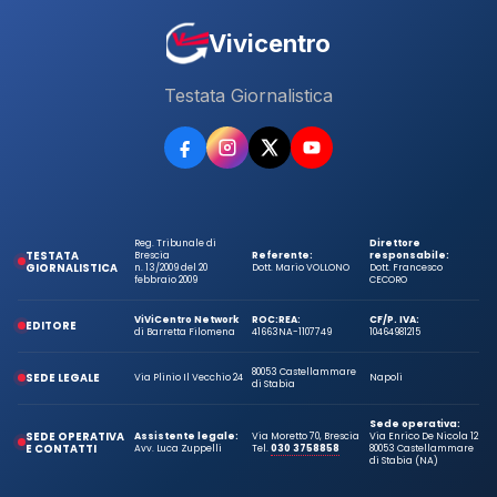
Vivicentro
Testata Giornalistica
Reg. Tribunale di
Direttore
TESTATA
Brescia
Referente:
responsabile:
GIORNALISTICA
n. 13/2009 del 20
Dott. Mario VOLLONO
Dott. Francesco
febbraio 2009
CECORO
ViViCentro Network
ROC:
REA:
CF/P. IVA:
EDITORE
di Barretta Filomena
41663
NA-1107749
10464981215
80053 Castellammare
SEDE LEGALE
Via Plinio Il Vecchio 24
Napoli
di Stabia
Sede operativa:
SEDE OPERATIVA
Assistente legale:
Via Moretto 70, Brescia
Via Enrico De Nicola 12
E CONTATTI
Avv. Luca Zuppelli
Tel.
030 3758858
80053 Castellammare
di Stabia (NA)