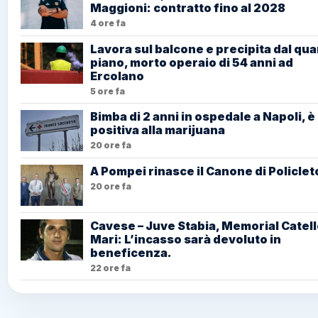
Maggioni: contratto fino al 2028
4 ore fa
Lavora sul balcone e precipita dal qua
piano, morto operaio di 54 anni ad
Ercolano
5 ore fa
Bimba di 2 anni in ospedale a Napoli, è
positiva alla marijuana
20 ore fa
A Pompei rinasce il Canone di Policlet
20 ore fa
Cavese – Juve Stabia, Memorial Catel
Mari: L’incasso sarà devoluto in
beneficenza.
22 ore fa