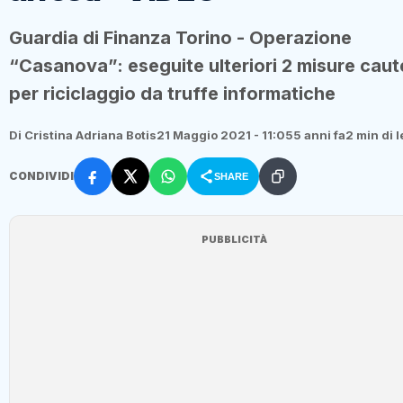
Guardia di Finanza Torino - Operazione
“Casanova”: eseguite ulteriori 2 misure caute
per riciclaggio da truffe informatiche
Di Cristina Adriana Botis
21 Maggio 2021 - 11:05
5 anni fa
2 min di l
CONDIVIDI
SHARE
PUBBLICITÀ