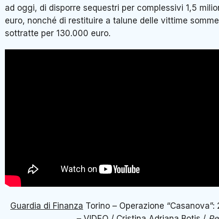
ad oggi, di disporre sequestri per complessivi 1,5 milion
euro, nonché di restituire a talune delle vittime somme
sottratte per 130.000 euro.
Guardia di Finanza
Torino – Operazione “Casanova”: 2
– VIDEO / Cristina Adriana Botis /
Re