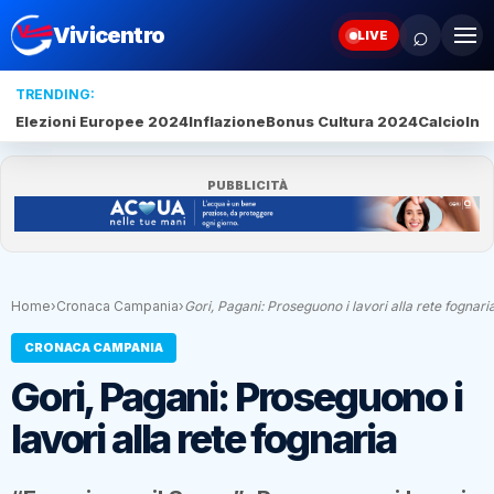
⌕
Vivicentro
LIVE
TRENDING:
Elezioni Europee 2024
Inflazione
Bonus Cultura 2024
Calcio
Inte
PUBBLICITÀ
Home
›
Cronaca Campania
›
Gori, Pagani: Proseguono i lavori alla rete fognari
CRONACA CAMPANIA
Gori, Pagani: Proseguono i
lavori alla rete fognaria