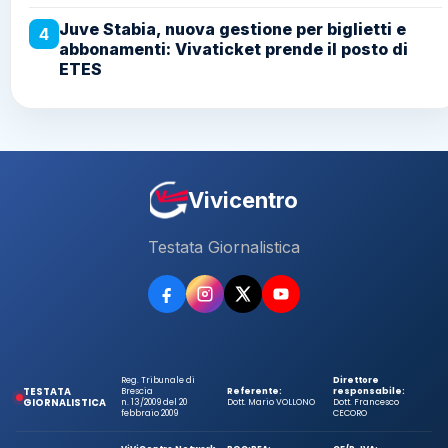
Juve Stabia, nuova gestione per biglietti e
4
abbonamenti: Vivaticket prende il posto di
ETES
Vivicentro
Testata Giornalistica
Reg. Tribunale di
Direttore
TESTATA
Brescia
Referente:
responsabile:
GIORNALISTICA
n. 13/2009 del 20
Dott. Mario VOLLONO
Dott. Francesco
febbraio 2009
CECORO