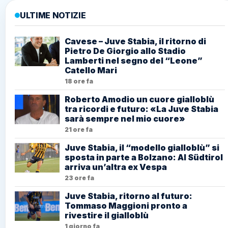
ULTIME NOTIZIE
Cavese – Juve Stabia, il ritorno di
Pietro De Giorgio allo Stadio
Lamberti nel segno del “Leone”
Catello Mari
18 ore fa
Roberto Amodio un cuore gialloblù
tra ricordi e futuro: «La Juve Stabia
sarà sempre nel mio cuore»
21 ore fa
Juve Stabia, il “modello gialloblù” si
sposta in parte a Bolzano: Al Südtirol
arriva un’altra ex Vespa
23 ore fa
Juve Stabia, ritorno al futuro:
Tommaso Maggioni pronto a
rivestire il gialloblù
1 giorno fa