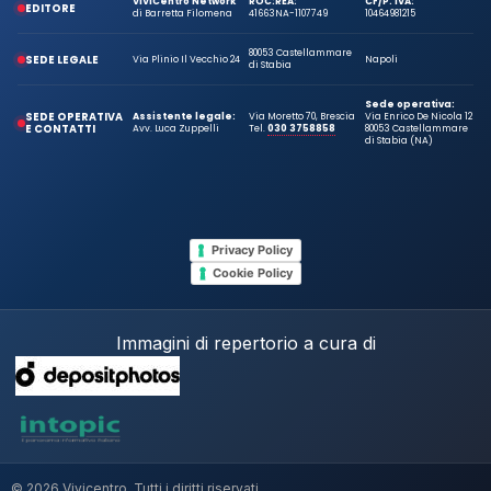
ViViCentro Network
ROC:
REA:
CF/P. IVA:
EDITORE
di Barretta Filomena
41663
NA-1107749
10464981215
80053 Castellammare
SEDE LEGALE
Via Plinio Il Vecchio 24
Napoli
di Stabia
Sede operativa:
SEDE OPERATIVA
Assistente legale:
Via Moretto 70, Brescia
Via Enrico De Nicola 12
E CONTATTI
Avv. Luca Zuppelli
Tel.
030 3758858
80053 Castellammare
di Stabia (NA)
Privacy Policy
Cookie Policy
Immagini di repertorio a cura di
© 2026 Vivicentro. Tutti i diritti riservati.