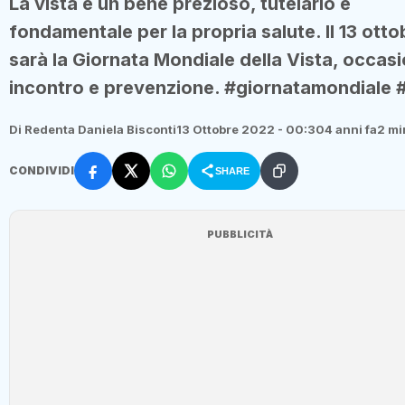
La vista è un bene prezioso, tutelarlo è
fondamentale per la propria salute. Il 13 otto
sarà la Giornata Mondiale della Vista, occasi
incontro e prevenzione. #giornatamondiale 
Di Redenta Daniela Bisconti
13 Ottobre 2022 - 00:30
4 anni fa
2 mi
CONDIVIDI
SHARE
PUBBLICITÀ