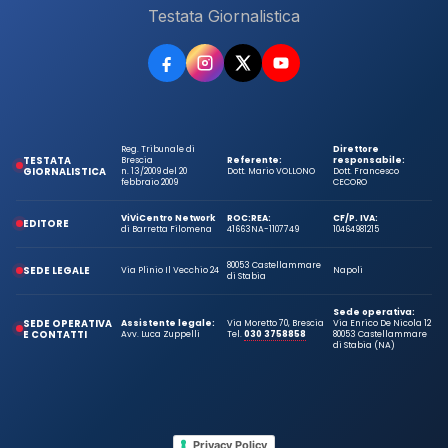
Testata Giornalistica
Reg. Tribunale di
Direttore
TESTATA
Brescia
Referente:
responsabile:
GIORNALISTICA
n. 13/2009 del 20
Dott. Mario VOLLONO
Dott. Francesco
febbraio 2009
CECORO
ViViCentro Network
ROC:
REA:
CF/P. IVA:
EDITORE
di Barretta Filomena
41663
NA-1107749
10464981215
80053 Castellammare
SEDE LEGALE
Via Plinio Il Vecchio 24
Napoli
di Stabia
Sede operativa:
SEDE OPERATIVA
Assistente legale:
Via Moretto 70, Brescia
Via Enrico De Nicola 12
E CONTATTI
Avv. Luca Zuppelli
Tel.
030 3758858
80053 Castellammare
di Stabia (NA)
Privacy Policy