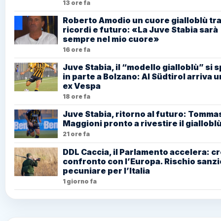
13 ore fa
Roberto Amodio un cuore gialloblù tr
ricordi e futuro: «La Juve Stabia sarà
sempre nel mio cuore»
16 ore fa
Juve Stabia, il “modello gialloblù” si 
in parte a Bolzano: Al Südtirol arriva u
ex Vespa
18 ore fa
Juve Stabia, ritorno al futuro: Tomma
Maggioni pronto a rivestire il giallobl
21 ore fa
DDL Caccia, il Parlamento accelera: cr
confronto con l’Europa. Rischio sanzi
pecuniare per l’Italia
1 giorno fa