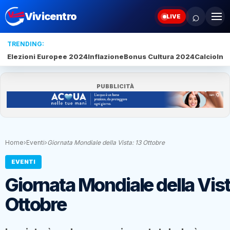
⌕
Vivicentro
LIVE
TRENDING:
Elezioni Europee 2024
Inflazione
Bonus Cultura 2024
Calcio
Inte
PUBBLICITÀ
Home
›
Eventi
›
Giornata Mondiale della Vista: 13 Ottobre
EVENTI
Giornata Mondiale della Vist
Ottobre