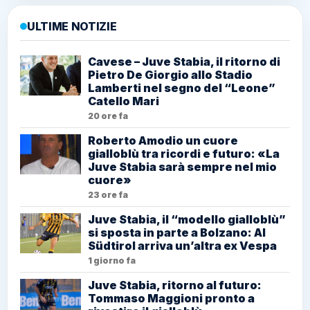
ULTIME NOTIZIE
Cavese – Juve Stabia, il ritorno di
Pietro De Giorgio allo Stadio
Lamberti nel segno del “Leone”
Catello Mari
20 ore fa
Roberto Amodio un cuore
gialloblù tra ricordi e futuro: «La
Juve Stabia sarà sempre nel mio
cuore»
23 ore fa
Juve Stabia, il “modello gialloblù”
si sposta in parte a Bolzano: Al
Südtirol arriva un’altra ex Vespa
1 giorno fa
Juve Stabia, ritorno al futuro:
Tommaso Maggioni pronto a