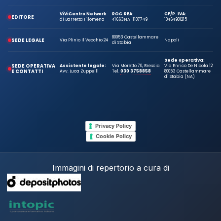
ViViCentro Network
ROC:
REA:
CF/P. IVA:
EDITORE
di Barretta Filomena
41663
NA-1107749
10464981215
80053 Castellammare
SEDE LEGALE
Via Plinio Il Vecchio 24
Napoli
di Stabia
Sede operativa:
SEDE OPERATIVA
Assistente legale:
Via Moretto 70, Brescia
Via Enrico De Nicola 12
E CONTATTI
Avv. Luca Zuppelli
Tel.
030 3758858
80053 Castellammare
di Stabia (NA)
Privacy Policy
Cookie Policy
Immagini di repertorio a cura di