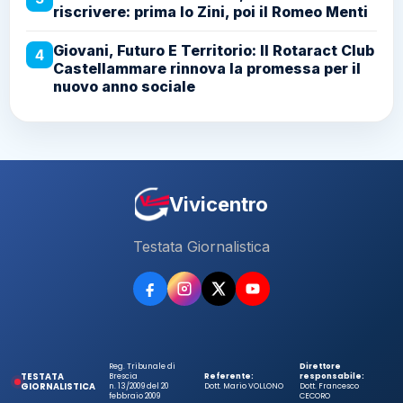
riscrivere: prima lo Zini, poi il Romeo Menti
Giovani, Futuro E Territorio: Il Rotaract Club
4
Castellammare rinnova la promessa per il
nuovo anno sociale
Vivicentro
Testata Giornalistica
Reg. Tribunale di
Direttore
TESTATA
Brescia
Referente:
responsabile:
GIORNALISTICA
n. 13/2009 del 20
Dott. Mario VOLLONO
Dott. Francesco
febbraio 2009
CECORO