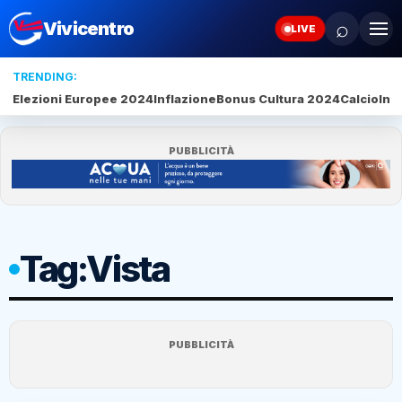
⌕
Vivicentro
LIVE
TRENDING:
Elezioni Europee 2024
Inflazione
Bonus Cultura 2024
Calcio
Inte
PUBBLICITÀ
Tag:
Vista
PUBBLICITÀ