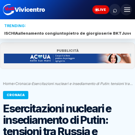
⌕
Vivicentro
LIVE
TRENDING:
ISCHIA
allenamento congiunto
pietro de giorgio
serie BKT
Juve 
PUBBLICITÀ
Home
›
Cronaca
›
Esercitazioni nucleari e insediamento di Putin: tensioni tra…
CRONACA
Esercitazioni nucleari e
insediamento di Putin:
tensioni tra Russia e