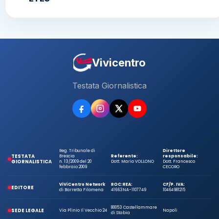
Vivicentro
Testata Giornalistica
Reg. Tribunale di
Direttore
TESTATA
Brescia
Referente:
responsabile:
GIORNALISTICA
n. 13/2009 del 20
Dott. Mario VOLLONO
Dott. Francesco
febbraio 2009
CECORO
ViViCentro Network
ROC:
REA:
CF/P. IVA:
EDITORE
di Barretta Filomena
41663
NA-1107749
10464981215
80053 Castellammare
SEDE LEGALE
Via Plinio Il Vecchio 24
Napoli
di Stabia