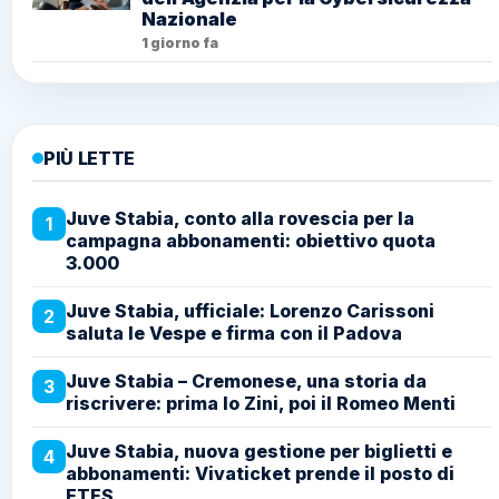
Nazionale
1 giorno fa
PIÙ LETTE
Juve Stabia, conto alla rovescia per la
1
campagna abbonamenti: obiettivo quota
3.000
Juve Stabia, ufficiale: Lorenzo Carissoni
2
saluta le Vespe e firma con il Padova
Juve Stabia – Cremonese, una storia da
3
riscrivere: prima lo Zini, poi il Romeo Menti
Juve Stabia, nuova gestione per biglietti e
4
abbonamenti: Vivaticket prende il posto di
ETES