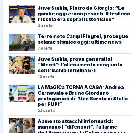
Juve Stabia, Pietro de Giorgio: “Le
gambe oggi erano pesanti. Il test con
l’Ischia era soprattutto fisico”
3 ore fa
Terremoto Campi Flegrei, prosegue
sciame sismico oggi: ultime news
7 ore fa
Juve Stabia, prove generali al
“Menti”: l’allenamento congiunto
con l’Ischia termina 5-1
19 ore fa
LA MaGiCa TORNA A CASA: Andrea
Carnevale e Bruno Giordano
protagonisti di “Una Serata di Stelle
per PUPI”
22 ore fa
Aumento attacchi informatici:
mancano i “difensori”, l’allarme
dell’Agenzia per la Cybersicurezza