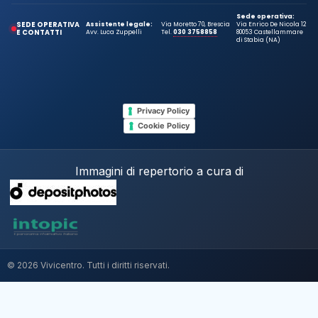
Sede operativa:
SEDE OPERATIVA
Assistente legale:
Via Moretto 70, Brescia
Via Enrico De Nicola 12
E CONTATTI
Avv. Luca Zuppelli
Tel.
030 3758858
80053 Castellammare
di Stabia (NA)
Privacy Policy
Cookie Policy
Immagini di repertorio a cura di
© 2026 Vivicentro. Tutti i diritti riservati.