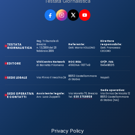
Testata Giornalistica
Reg. Tribunale di
Direttore
TESTATA
Brescia
Referente:
responsabile:
GIORNALISTICA
n. 13/2009 del 20
Dott. Mario VOLLONO
Dott. Francesco
febbraio 2009
CECORO
ViViCentro Network
ROC:
REA:
CF/P. IVA:
EDITORE
di Barretta Filomena
41663
NA-1107749
10464981215
80053 Castellammare
SEDE LEGALE
Via Plinio Il Vecchio 24
Napoli
di Stabia
Sede operativa:
SEDE OPERATIVA
Assistente legale:
Via Moretto 70, Brescia
Via Enrico De Nicola 12
E CONTATTI
Avv. Luca Zuppelli
Tel.
030 3758858
80053 Castellammare
di Stabia (NA)
Privacy Policy