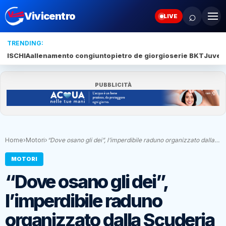
⌕
Vivicentro
LIVE
TRENDING:
ISCHIA
allenamento congiunto
pietro de giorgio
serie BKT
Juve 
PUBBLICITÀ
Home
›
Motori
›
“Dove osano gli dei”, l’imperdibile raduno organizzato dalla…
MOTORI
“Dove osano gli dei”,
l’imperdibile raduno
organizzato dalla Scuderia