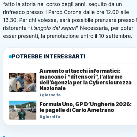
fatto la storia nel corso degli anni, seguito da un
rinfresco presso il Parco Corona dalle ore 12.00 alle
13.30. Per chi volesse, sarà possibile pranzare presso i
ristorante “
L’angolo dei sapori
”. Necessaria, per poter
esser presenti, la prenotazione entro il 10 settembre.
POTREBBE INTERESSARTI
Aumento attacchi informatici:
mancano i “difensori”, l’allarme
dell’Agenzia per la Cybersicurezza
Nazionale
1 giorno fa
Formula Uno, GP D’Ungheria 2026:
le pagelle di Carlo Ametrano
6 giorni fa