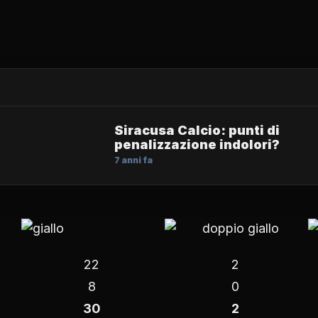
Siracusa Calcio: punti di
penalizzazione indolori?
7 anni fa
22
2
8
0
30
2