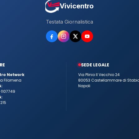
Vivicentro
Testata Giornalistica
RE
SEDE LEGALE
tro Network
Via Plinio Il Vecchio 24
tta Filomena
80053 Castellammare di Stabi
A:
Napoli
-1107749
A:
215