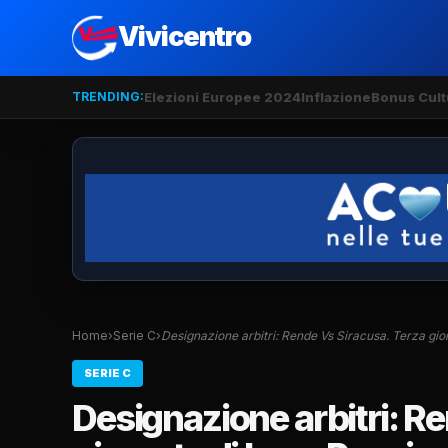
Vivicentro
TRENDING:
Elezioni Europee 2024
Inflazione
Bonus Cult
Home
›
Serie C
›
Designazione arbitri: Rende Vs Siracusa. Terza gio
SERIE C
Designazione arbitri: R