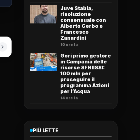
Juve Stabia,
risoluzione
consensuale con
Alberto Gerbo e
Francesco
Zanardini
10 ore fa
Gori primo gestore
in Campania delle
risorse SFNIISSI:
100 mln per
proseguire il
programma Azioni
per l’Acqua
14 ore fa
PIÙ LETTE