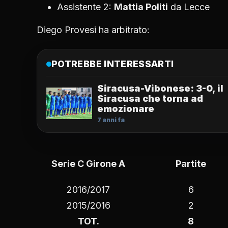
Assistente 2:
Mattia Politi
da
Lecce
Diego Provesi ha arbitrato:
POTREBBE INTERESSARTI
Siracusa-Vibonese: 3-0, il
Siracusa che torna ad
emozionare
7 anni fa
Serie C Girone A
Partite
2016/2017
6
2015/2016
2
TOT.
8