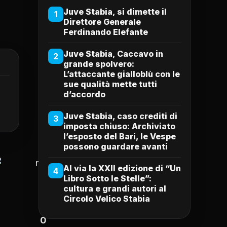
Juve Stabia, si dimette il
1
Direttore Generale
Ferdinando Elefante
Juve Stabia, Caccavo in
2
grande spolvero:
L’attaccante gialloblù con le
sue qualità mette tutti
d’accordo
Juve Stabia, caso crediti di
3
imposta chiuso: Archiviato
l’esposto del Bari, le Vespe
possono guardare avanti
Al via la XXII edizione di “Un
4
Libro Sotto le Stelle”:
cultura e grandi autori al
0
Circolo Velico Stabia
0
0