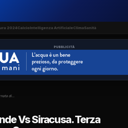
ura 2024
Calcio
Intelligenza Artificiale
Clima
Sanità
PUBBLICITÀ
rnata di…
ende Vs Siracusa. Terza