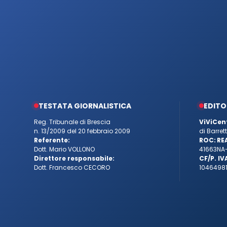
TESTATA GIORNALISTICA
EDITO
Reg. Tribunale di Brescia
ViViCen
n. 13/2009 del 20 febbraio 2009
di Barre
Referente:
ROC:
RE
Dott. Mario VOLLONO
41663
NA
Direttore responsabile:
CF/P. IV
Dott. Francesco CECORO
10464981