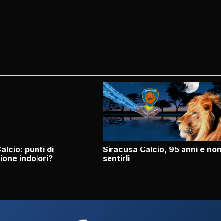
alcio: punti di
Siracusa Calcio, 95 anni e no
ione indolori?
sentirli