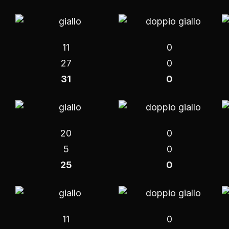
11
0
27
0
31
0
20
0
5
0
25
0
11
0