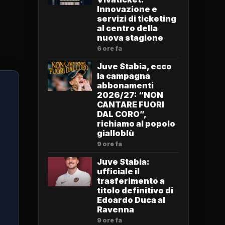
Innovazione e
servizi di ticketing
al centro della
nuova stagione
6 ore fa
Juve Stabia, ecco
la campagna
abbonamenti
2026/27: “NON
CANTARE FUORI
DAL CORO”,
richiamo al popolo
gialloblù
9 ore fa
Juve Stabia:
ufficiale il
trasferimento a
titolo definitivo di
Edoardo Duca al
Ravenna
9 ore fa