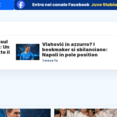
 sul
Vlahović in azzurro? I
: Un
bookmaker si sbilanciano:
to il
Napoli in pole position
1 mese fa