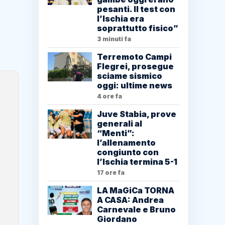
pesanti. Il test con
l’Ischia era
soprattutto fisico”
3 minuti fa
Terremoto Campi
Flegrei, prosegue
sciame sismico
oggi: ultime news
4 ore fa
Juve Stabia, prove
generali al
“Menti”:
l’allenamento
congiunto con
l’Ischia termina 5-1
17 ore fa
LA MaGiCa TORNA
A CASA: Andrea
Carnevale e Bruno
Giordano