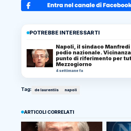
POTREBBE INTERESSARTI
Napoli, il sindaco Manfredi
podio nazionale. Vicinanza
punto di riferimento per tut
Mezzogiorno
4 settimane fa
Tag:
de laurentiis
napoli
ARTICOLI CORRELATI