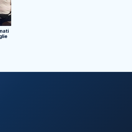
nati
glie