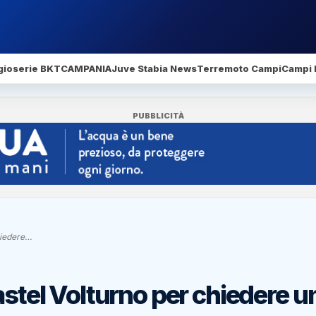
gio
serie BKT
CAMPANIA
Juve Stabia News
Terremoto Campi
Campi 
PUBBLICITÀ
hiedere…
astel Volturno per chiedere u