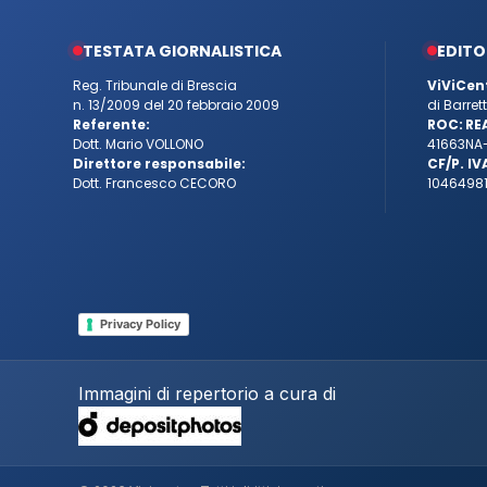
TESTATA GIORNALISTICA
EDITO
Reg. Tribunale di Brescia
ViViCen
n. 13/2009 del 20 febbraio 2009
di Barre
Referente:
ROC:
RE
Dott. Mario VOLLONO
41663
NA
Direttore responsabile:
CF/P. IV
Dott. Francesco CECORO
10464981
Privacy Policy
Immagini di repertorio a cura di