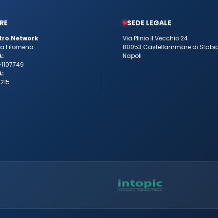
RE
SEDE LEGALE
tro Network
Via Plinio Il Vecchio 24
tta Filomena
80053 Castellammare di Stabi
A:
Napoli
-1107749
A:
215