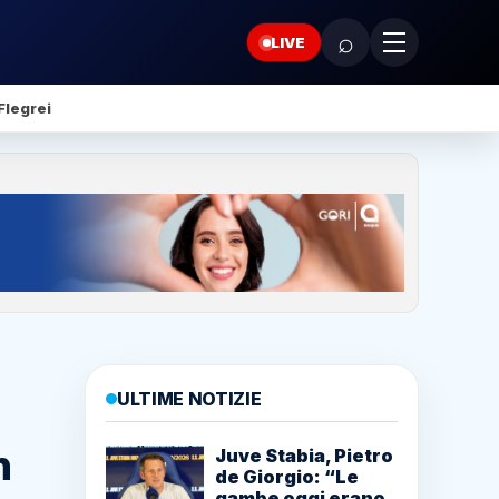
⌕
LIVE
Flegrei
ULTIME NOTIZIE
n
Juve Stabia, Pietro
de Giorgio: “Le
gambe oggi erano