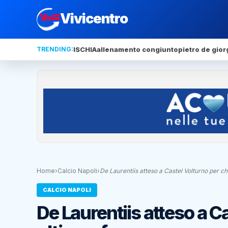
Vivicentro
TRENDING:
ISCHIA
allenamento congiunto
pietro de gior
Home
›
Calcio Napoli
›
De Laurentiis atteso a Castel Volturno per c
CALCIO NAPOLI
De Laurentiis atteso a C