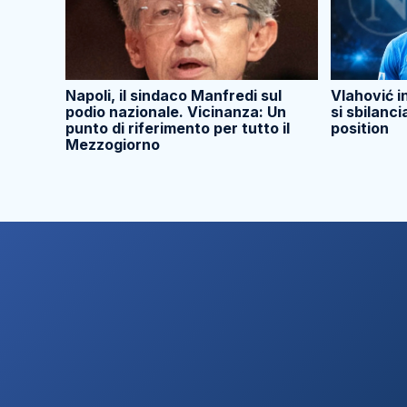
Napoli, il sindaco Manfredi sul
Vlahović i
podio nazionale. Vicinanza: Un
si sbilanci
punto di riferimento per tutto il
position
Mezzogiorno