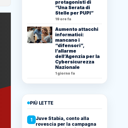
protagonisti di
“Una Serata di
Stelle per PUPI”
19 ore fa
Aumento attacchi
informatici:
mancano i
“difensori”,
l’allarme
dell’Agenzia per la
Cybersicurezza
Nazionale
1 giorno fa
PIÙ LETTE
Juve Stabia, conto alla
1
rovescia per la campagna