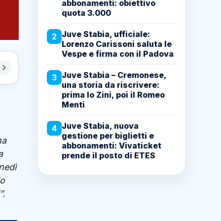
abbonamenti: obiettivo
quota 3.000
Juve Stabia, ufficiale:
2
Lorenzo Carissoni saluta le
Vespe e firma con il Padova
Juve Stabia – Cremonese,
3
una storia da riscrivere:
prima lo Zini, poi il Romeo
Menti
Juve Stabia, nuova
4
gestione per biglietti e
ha
abbonamenti: Vivaticket
a
prende il posto di ETES
nedì
do
”.