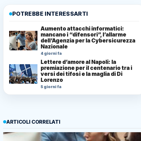
POTREBBE INTERESSARTI
Aumento attacchi informatici:
mancano i “difensori”, l’allarme
dell’Agenzia per la Cybersicurezza
Nazionale
4 giorni fa
Lettere d’amore al Napoli: la
premiazione per il centenario tra i
versi dei tifosi e la maglia di Di
Lorenzo
5 giorni fa
ARTICOLI CORRELATI