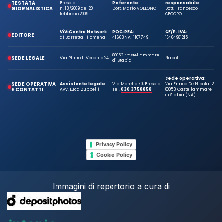
TESTATA
Brescia
Referente:
responsabile:
GIORNALISTICA
n. 13/2009 del 20
Dott. Mario VOLLONO
Dott. Francesco
febbraio 2009
CECORO
ViViCentro Network
ROC:
REA:
CF/P. IVA:
EDITORE
di Barretta Filomena
41663
NA-1107749
10464981215
80053 Castellammare
SEDE LEGALE
Via Plinio Il Vecchio 24
Napoli
di Stabia
Sede operativa:
SEDE OPERATIVA
Assistente legale:
Via Moretto 70, Brescia
Via Enrico De Nicola 12
E CONTATTI
Avv. Luca Zuppelli
Tel.
030 3758858
80053 Castellammare
di Stabia (NA)
Privacy Policy
Cookie Policy
Immagini di repertorio a cura di