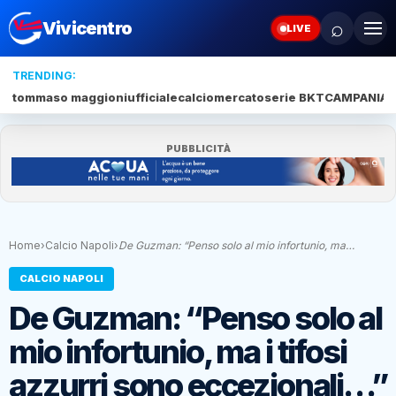
⌕
Vivicentro
LIVE
TRENDING:
tommaso maggioni
ufficiale
calciomercato
serie BKT
CAMPANIA
J
PUBBLICITÀ
Home
›
Calcio Napoli
›
De Guzman: “Penso solo al mio infortunio, ma…
CALCIO NAPOLI
De Guzman: “Penso solo al
mio infortunio, ma i tifosi
azzurri sono eccezionali…”