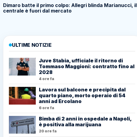
Dimaro batte il primo colpo: Allegri blinda Marianucci, il
centrale è fuori dal mercato
ULTIME NOTIZIE
Juve Stabia, ufficiale il ritorno di
Tommaso Maggioni: contratto fino al
2028
4 ore fa
Lavora sul balcone e precipita dal
quarto piano, morto operaio di 54
anni ad Ercolano
6 ore fa
Bimba di 2 anni in ospedale a Napoli,
è positiva alla marijuana
20 ore fa