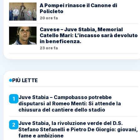
A Pompei rinasce il Canone di
Policleto
20 ore fa
Cavese – Juve Stabia, Memorial
Catello Mari: L’incasso sarà devoluto
in beneficenza.
23 ore fa
PIÙ LETTE
Juve Stabia – Campobasso potrebbe
1
disputarsi al Romeo Menti: Si attende la
chiusura del cantiere dello stadio
Juve Stabia, la rivoluzione verde del D.S.
2
Stefano Stefanelli e Pietro De Giorgio: giovani,
fame e ambizione