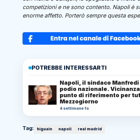
competizioni e ne sono contento. Napoli è st
enorme affetto. Porterò sempre questa esper
POTREBBE INTERESSARTI
Napoli, il sindaco Manfredi
podio nazionale. Vicinanza
punto di riferimento per tut
Mezzogiorno
4 settimane fa
Tag:
higuain
napoli
real madrid