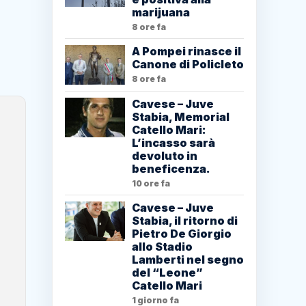
marijuana
8 ore fa
A Pompei rinasce il
Canone di Policleto
8 ore fa
Cavese – Juve
Stabia, Memorial
Catello Mari:
L’incasso sarà
devoluto in
beneficenza.
10 ore fa
Cavese – Juve
Stabia, il ritorno di
Pietro De Giorgio
allo Stadio
Lamberti nel segno
del “Leone”
Catello Mari
1 giorno fa