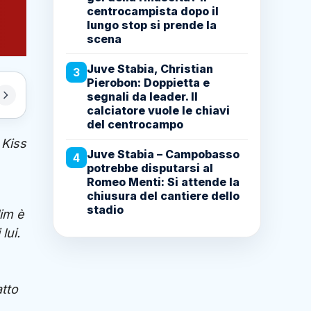
centrocampista dopo il
lungo stop si prende la
scena
Juve Stabia, Christian
3
Pierobon: Doppietta e
segnali da leader. Il
calciatore vuole le chiavi
del centrocampo
 Kiss
Juve Stabia – Campobasso
4
potrebbe disputarsi al
Romeo Menti: Si attende la
chiusura del cantiere dello
stadio
lim è
lui.
atto