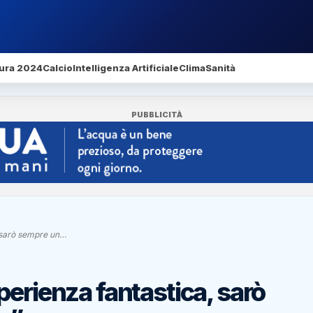
ura 2024
Calcio
Intelligenza Artificiale
Clima
Sanità
PUBBLICITÀ
, sarò sempre un…
perienza fantastica, sarò