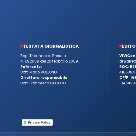
TESTATA GIORNALISTICA
EDITO
Reg. Tribunale di Brescia
ViViCen
n. 13/2009 del 20 febbraio 2009
di Barre
Referente:
ROC:
RE
Dott. Mario VOLLONO
41663
NA
Direttore responsabile:
CF/P. IV
Dott. Francesco CECORO
10464981
Privacy Policy