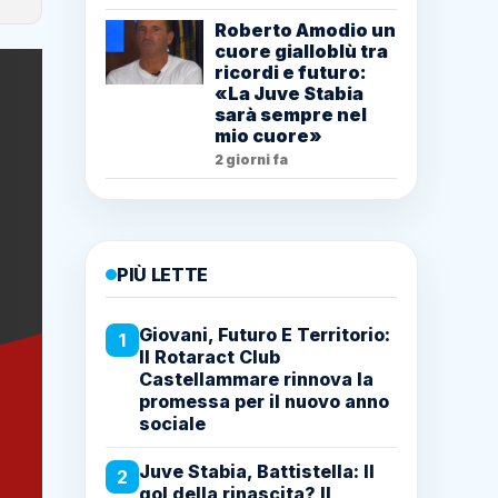
Roberto Amodio un
cuore gialloblù tra
ricordi e futuro:
«La Juve Stabia
sarà sempre nel
mio cuore»
2 giorni fa
PIÙ LETTE
Giovani, Futuro E Territorio:
1
Il Rotaract Club
Castellammare rinnova la
promessa per il nuovo anno
sociale
Juve Stabia, Battistella: Il
2
gol della rinascita? Il