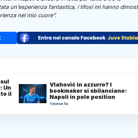
ata un’esperienza fantastica, i tifosi mi hanno dimos
ienza nel mio cuore”.
 sul
Vlahović in azzurro? I
: Un
bookmaker si sbilanciano:
to il
Napoli in pole position
1 mese fa