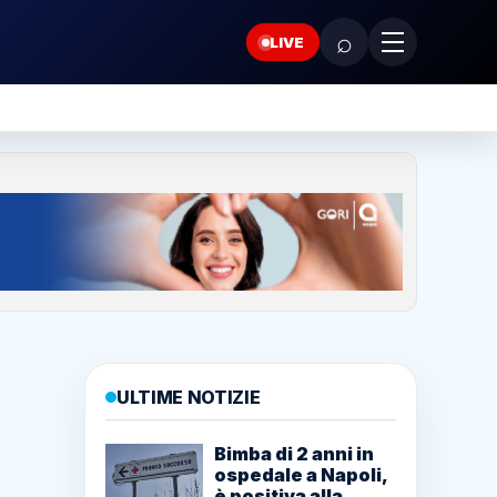
⌕
LIVE
ULTIME NOTIZIE
Bimba di 2 anni in
ospedale a Napoli,
è positiva alla