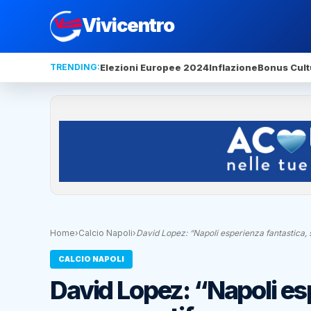
Vivicentro
TRENDING:
Elezioni Europee 2024
Inflazione
Bonus Cult
Home
›
Calcio Napoli
›
David Lopez: “Napoli esperienza fantastica
CALCIO NAPOLI
David Lopez: “Napoli es