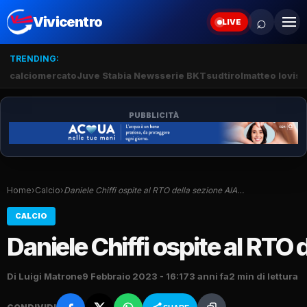
⌕
Vivicentro
LIVE
TRENDING:
calciomercato
Juve Stabia News
serie BKT
sudtirol
matteo lovisa
PUBBLICITÀ
Home
›
Calcio
›
Daniele Chiffi ospite al RTO della sezione AIA…
CALCIO
Daniele Chiffi ospite al RTO 
Di Luigi Matrone
9 Febbraio 2023 - 16:17
3 anni fa
2 min di lettura