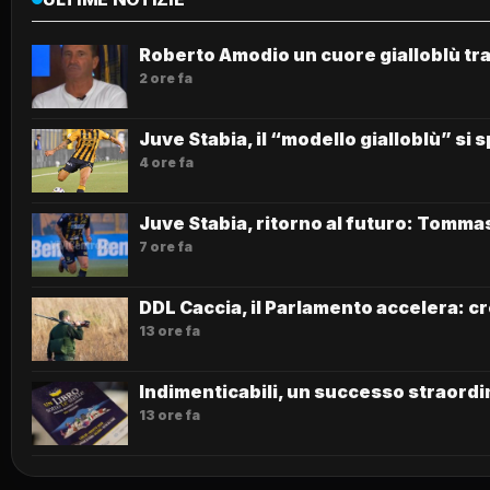
Roberto Amodio un cuore gialloblù tra
2 ore fa
Juve Stabia, il “modello gialloblù” si 
4 ore fa
Juve Stabia, ritorno al futuro: Tommas
7 ore fa
DDL Caccia, il Parlamento accelera: cr
13 ore fa
Indimenticabili, un successo straordin
13 ore fa