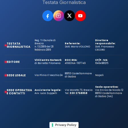
Testata Giornalistica
Reg. Tribunale di
Direttore
TESTATA
Brescia
Referente:
responsabile:
GIORNALISTICA
n. 13/2009 del 20
Dott. Mario VOLLONO
Dott. Francesco
febbraio 2009
CECORO
ViViCentro Network
ROC:
REA:
CF/P. IVA:
EDITORE
di Barretta Filomena
41663
NA-1107749
10464981215
80053 Castellammare
SEDE LEGALE
Via Plinio Il Vecchio 24
Napoli
di Stabia
Sede operativa:
SEDE OPERATIVA
Assistente legale:
Via Moretto 70, Brescia
Via Enrico De Nicola 12
E CONTATTI
Avv. Luca Zuppelli
Tel.
030 3758858
80053 Castellammare
di Stabia (NA)
Privacy Policy