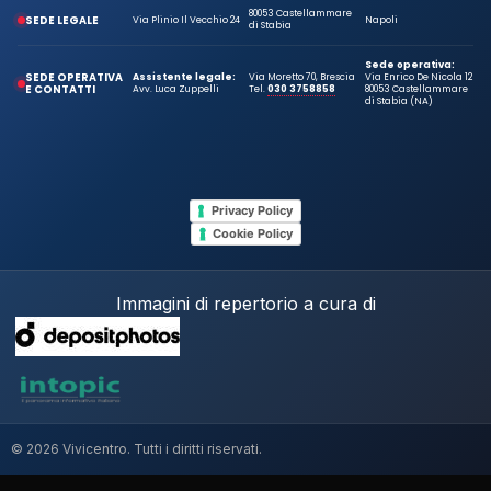
80053 Castellammare
SEDE LEGALE
Via Plinio Il Vecchio 24
Napoli
di Stabia
Sede operativa:
SEDE OPERATIVA
Assistente legale:
Via Moretto 70, Brescia
Via Enrico De Nicola 12
E CONTATTI
Avv. Luca Zuppelli
Tel.
030 3758858
80053 Castellammare
di Stabia (NA)
Privacy Policy
Cookie Policy
Immagini di repertorio a cura di
© 2026 Vivicentro. Tutti i diritti riservati.