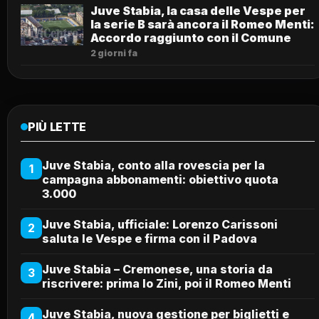
Juve Stabia, la casa delle Vespe per
la serie B sarà ancora il Romeo Menti:
Accordo raggiunto con il Comune
2 giorni fa
PIÙ LETTE
Juve Stabia, conto alla rovescia per la
1
campagna abbonamenti: obiettivo quota
3.000
Juve Stabia, ufficiale: Lorenzo Carissoni
2
saluta le Vespe e firma con il Padova
Juve Stabia – Cremonese, una storia da
3
riscrivere: prima lo Zini, poi il Romeo Menti
Juve Stabia, nuova gestione per biglietti e
4