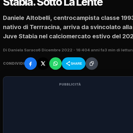
Stabia. Sotto La Lente
Daniele Altobelli, centrocampista classe 199
nativo di Terrracina, arriva da svincolato alla
Juve Stabia nel calciomercato estivo del 20
Di Daniela Saraco
6 Dicembre 2022 - 16:40
4 anni fa
3 min di lettur
CONDIVIDI
SHARE
PUBBLICITÀ