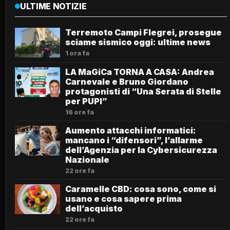
ULTIME NOTIZIE
Terremoto Campi Flegrei, prosegue
sciame sismico oggi: ultime news
1 ora fa
LA MaGiCa TORNA A CASA: Andrea
Carnevale e Bruno Giordano
protagonisti di “Una Serata di Stelle
per PUPI”
16 ore fa
Aumento attacchi informatici:
mancano i “difensori”, l’allarme
dell’Agenzia per la Cybersicurezza
Nazionale
22 ore fa
Caramelle CBD: cosa sono, come si
usano e cosa sapere prima
dell’acquisto
22 ore fa