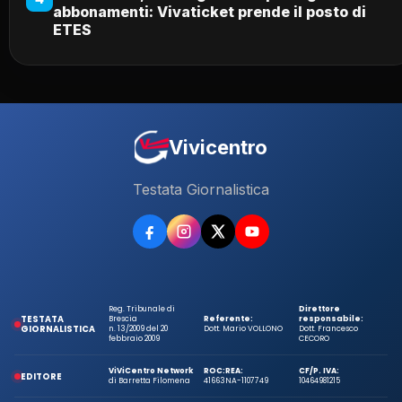
abbonamenti: Vivaticket prende il posto di
ETES
Vivicentro
Testata Giornalistica
Reg. Tribunale di
Direttore
TESTATA
Brescia
Referente:
responsabile:
GIORNALISTICA
n. 13/2009 del 20
Dott. Mario VOLLONO
Dott. Francesco
febbraio 2009
CECORO
ViViCentro Network
ROC:
REA:
CF/P. IVA:
EDITORE
di Barretta Filomena
41663
NA-1107749
10464981215