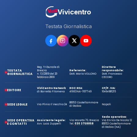
Vivicentro
Testata Giornalistica
Reg. Tribunale di
Direttore
TESTATA
Brescia
Referente:
responsabile:
GIORNALISTICA
n. 13/2009 del 20
Dott. Mario VOLLONO
Dott. Francesco
febbraio 2009
CECORO
ViViCentro Network
ROC:
REA:
CF/P. IVA:
EDITORE
di Barretta Filomena
41663
NA-1107749
10464981215
80053 Castellammare
SEDE LEGALE
Via Plinio Il Vecchio 24
Napoli
di Stabia
Sede operativa:
SEDE OPERATIVA
Assistente legale:
Via Moretto 70, Brescia
Via Enrico De Nicola 12
E CONTATTI
Avv. Luca Zuppelli
Tel.
030 3758858
80053 Castellammare
di Stabia (NA)