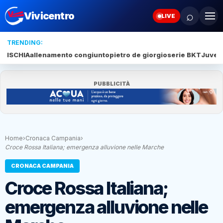
⌕
Vivicentro
LIVE
TRENDING:
ISCHIA
allenamento congiunto
pietro de giorgio
serie BKT
Juve 
PUBBLICITÀ
Home
›
Cronaca Campania
›
Croce Rossa Italiana; emergenza alluvione nelle Marche
CRONACA CAMPANIA
Croce Rossa Italiana;
emergenza alluvione nelle