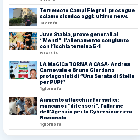
Terremoto Campi Flegrei, prosegue
sciame sismico oggi: ultime news
10 ore fa
Juve Stabia, prove generali al
“Menti”: l’allenamento congiunto
con l’Ischia termina 5-1
23 ore fa
LA MaGiCa TORNA A CASA: Andrea
Carnevale e Bruno Giordano
protagonisti di “Una Serata di Stelle
per PUPI”
1 giorno fa
Aumento attacchi informatici:
mancano i “difensori”, l’allarme
dell’Agenzia per la Cybersicurezza
Nazionale
1 giorno fa