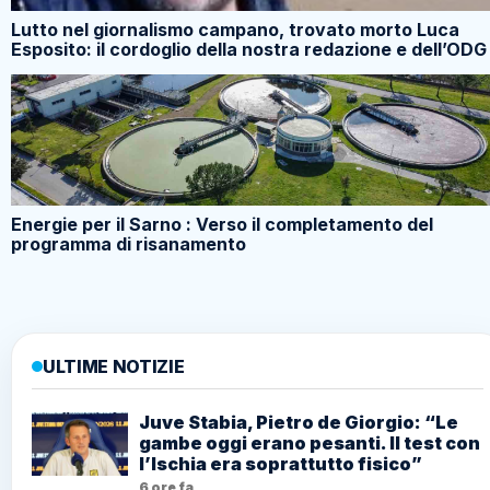
Lutto nel giornalismo campano, trovato morto Luca
Esposito: il cordoglio della nostra redazione e dell’ODG
Energie per il Sarno : Verso il completamento del
programma di risanamento
ULTIME NOTIZIE
Juve Stabia, Pietro de Giorgio: “Le
gambe oggi erano pesanti. Il test con
l’Ischia era soprattutto fisico”
6 ore fa