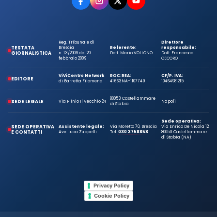
Reg. Tribunale di
Direttore
TESTATA
Brescia
Referente:
responsabile:
GIORNALISTICA
n. 13/2009 del 20
Dott. Mario VOLLONO
Dott. Francesco
febbraio 2009
CECORO
ViViCentro Network
ROC:
REA:
CF/P. IVA:
EDITORE
di Barretta Filomena
41663
NA-1107749
10464981215
80053 Castellammare
SEDE LEGALE
Via Plinio Il Vecchio 24
Napoli
di Stabia
Sede operativa:
SEDE OPERATIVA
Assistente legale:
Via Moretto 70, Brescia
Via Enrico De Nicola 12
E CONTATTI
Avv. Luca Zuppelli
Tel.
030 3758858
80053 Castellammare
di Stabia (NA)
Privacy Policy
Cookie Policy