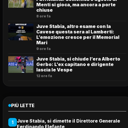
Menti si gioca, ma ancora a porte
chiuse
8 ore fa
Juve Stabia, altro esame con la
Cavese questa sera al Lamberti:
L’emozione cresce per il Memorial
Mari
9 ore fa
Juve Stabia, si chiude l’era Alberto
Gerbo: L’ex capitano e dirigente
lascia le Vespe
12 ore fa
PIÙ LETTE
Juve Stabia, si dimette il Direttore Generale
1
Ferdinando Elefante