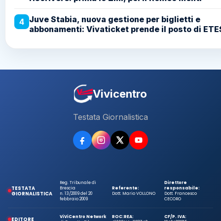
Juve Stabia, nuova gestione per biglietti e
4
abbonamenti: Vivaticket prende il posto di ETE
Vivicentro
Testata Giornalistica
Reg. Tribunale di
Direttore
TESTATA
Brescia
Referente:
responsabile:
GIORNALISTICA
n. 13/2009 del 20
Dott. Mario VOLLONO
Dott. Francesco
febbraio 2009
CECORO
ViViCentro Network
ROC:
REA:
CF/P. IVA:
EDITORE