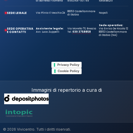
di Barretta Filomena
41663
NA-1107749
10464981215
80053 Castellammare
SEDE LEGALE
Via Plinio Il Vecchio 24
Napoli
di Stabia
Sede operativa:
SEDE OPERATIVA
Assistente legale:
Via Moretto 70, Brescia
Via Enrico De Nicola 12
E CONTATTI
Avv. Luca Zuppelli
Tel.
030 3758858
80053 Castellammare
di Stabia (NA)
Privacy Policy
Cookie Policy
Immagini di repertorio a cura di
© 2026 Vivicentro. Tutti i diritti riservati.