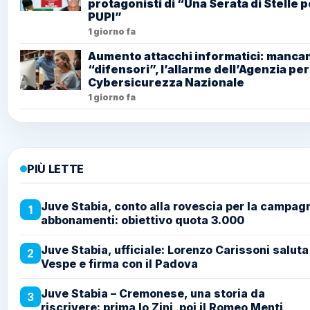
protagonisti di “Una Serata di Stelle p
PUPI”
1 giorno fa
Aumento attacchi informatici: mancan
“difensori”, l’allarme dell’Agenzia per
Cybersicurezza Nazionale
1 giorno fa
PIÙ LETTE
Juve Stabia, conto alla rovescia per la campag
1
abbonamenti: obiettivo quota 3.000
Juve Stabia, ufficiale: Lorenzo Carissoni saluta
2
Vespe e firma con il Padova
Juve Stabia – Cremonese, una storia da
3
riscrivere: prima lo Zini, poi il Romeo Menti