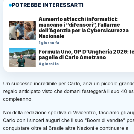
POTREBBE INTERESSARTI
Aumento attacchi informatici:
mancano i “difensori”, l’allarme
dell’Agenzia per la Cybersicurezza
Nazionale
1 giorno fa
Formula Uno, GP D’Ungheria 2026: l
pagelle di Carlo Ametrano
6 giorni fa
Un successo incredibile per Carlo, anzi un piccolo grand
regalo anticipato visto che domani festeggerà il suo 40 e
compleanno.
Noi della redazione sportiva di Vivicentro, facciamo gli au
Carlo con i sinceri auguri che il suo “Boom di vendite” po
conquistare oltre al Brasile altre Nazioni e continuare a