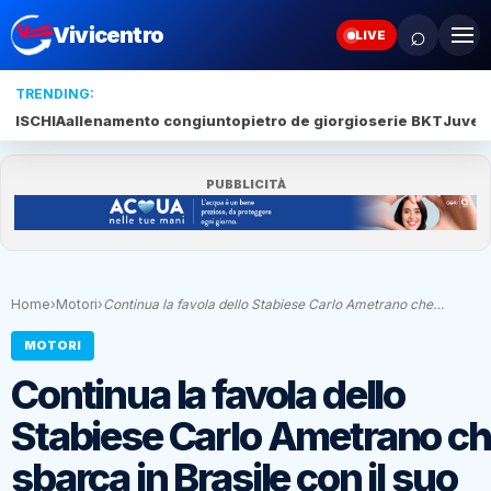
⌕
Vivicentro
LIVE
TRENDING:
ISCHIA
allenamento congiunto
pietro de giorgio
serie BKT
Juve 
PUBBLICITÀ
Home
›
Motori
›
Continua la favola dello Stabiese Carlo Ametrano che…
MOTORI
Continua la favola dello
Stabiese Carlo Ametrano c
sbarca in Brasile con il suo