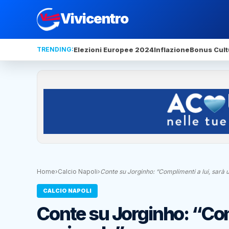
Vivicentro
TRENDING:
Elezioni Europee 2024
Inflazione
Bonus Cult
Home
›
Calcio Napoli
›
Conte su Jorginho: “Complimenti a lui, sarà u
CALCIO NAPOLI
Conte su Jorginho: “Compl