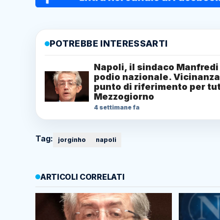
POTREBBE INTERESSARTI
Napoli, il sindaco Manfredi
podio nazionale. Vicinanza
punto di riferimento per tut
Mezzogiorno
4 settimane fa
Tag:
jorginho
napoli
ARTICOLI CORRELATI