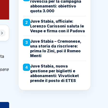
rovescia per la campagna
abbonamenti: obiettivo
quota 3.000
Juve Stabia, ufficiale:
2
Lorenzo Carissoni saluta le
Vespe e firma con il Padova
Juve Stabia – Cremonese,
3
una storia da riscrivere:
prima lo Zini, poi il Romeo
Menti
eta
Juve Stabia, nuova
4
ssere
gestione per biglietti e
abbonamenti: Vivaticket
prende il posto di ETES