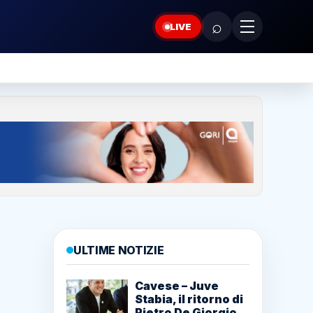
⌕
LIVE
ULTIME NOTIZIE
Cavese – Juve
Stabia, il ritorno di
Pietro De Giorgio