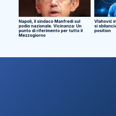
Napoli, il sindaco Manfredi sul
Vlahović i
podio nazionale. Vicinanza: Un
si sbilanci
punto di riferimento per tutto il
position
Mezzogiorno