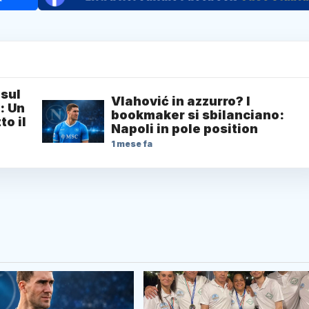
 sul
Vlahović in azzurro? I
: Un
bookmaker si sbilanciano:
to il
Napoli in pole position
1 mese fa