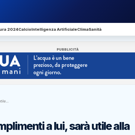
ura 2024
Calcio
Intelligenza Artificiale
Clima
Sanità
PUBBLICITÀ
tile…
imenti a lui, sarà utile alla