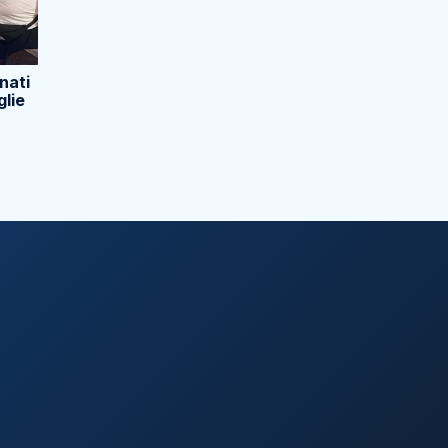
nati
glie