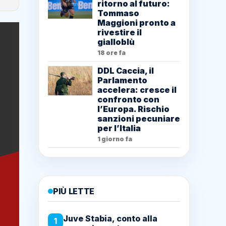
ritorno al futuro:
Tommaso
Maggioni pronto a
rivestire il
gialloblù
18 ore fa
DDL Caccia, il
Parlamento
accelera: cresce il
confronto con
l’Europa. Rischio
sanzioni pecuniare
per l’Italia
1 giorno fa
PIÙ LETTE
Juve Stabia, conto alla
1