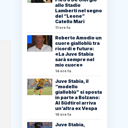
allo Stadio
Lamberti nel segno
del “Leone”
Catello Mari
11 ore fa
Roberto Amodio un
cuore gialloblù tra
ricordi e futuro:
«La Juve Stabia
sarà sempre nel
mio cuore»
14 ore fa
Juve Stabia, il
“modello
gialloblù” si sposta
in parte a Bolzano:
Al Südtirol arriva
un’altra ex Vespa
16 ore fa
Juve Stabia,