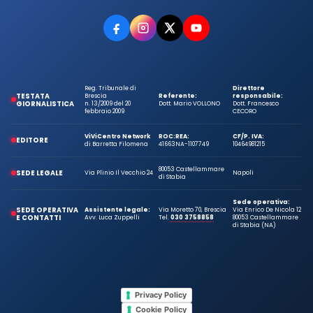
Reg. Tribunale di
Direttore
TESTATA
Brescia
Referente:
responsabile:
GIORNALISTICA
n. 13/2009 del 20
Dott. Mario VOLLONO
Dott. Francesco
febbraio 2009
CECORO
ViViCentro Network
ROC:
REA:
CF/P. IVA:
EDITORE
di Barretta Filomena
41663
NA-1107749
10464981215
80053 Castellammare
SEDE LEGALE
Via Plinio Il Vecchio 24
Napoli
di Stabia
Sede operativa:
SEDE OPERATIVA
Assistente legale:
Via Moretto 70, Brescia
Via Enrico De Nicola 12
E CONTATTI
Avv. Luca Zuppelli
Tel.
030 3758858
80053 Castellammare
di Stabia (NA)
Privacy Policy
Cookie Policy