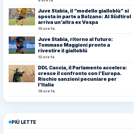
8 ore fa
Juve Stabia, il “modello gialloblù” si
sposta in parte a Bolzano: Al Südtirol
arriva un’altra ex Vespa
10 ore fa
Juve Stabia, ritorno al futuro:
Tommaso Maggioni pronto a
rivestire il gialloblù
12 ore fa
DDL Caccia, il Parlamento accelera:
cresce il confronto con l’Europa.
Rischio sanzioni pecuniare per
l’Italia
19 ore fa
PIÙ LETTE