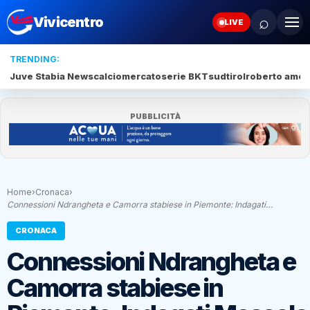
⌕
Vivicentro
LIVE
TRENDING:
Juve Stabia News
calciomercato
serie BKT
sudtirol
roberto amod
PUBBLICITÀ
Home
›
Cronaca
›
Connessioni Ndrangheta e Camorra stabiese in Piemonte: Indagati…
CRONACA
Connessioni Ndrangheta e
Camorra stabiese in