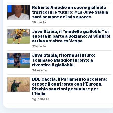
Roberto Amodio un cuore gialloblù
tra ricordi e futuro: «La Juve Stabia
sarà sempre nel mio cuore»
19 ore fa
Juve Stabia, il “modello gialloblù” si
sposta in parte a Bolzano: Al Südtirol
arriva un’altra ex Vespa
21 ore fa
Juve Stabia, ritorno al futuro:
Tommaso Maggioni pronto a
rivestire il gialloblù
24 ore fa
DDL Caccia, il Parlamento accelera:
cresce il confronto con l’Europa.
Rischio sanzioni pecuniare per
l’Italia
1 giorno fa