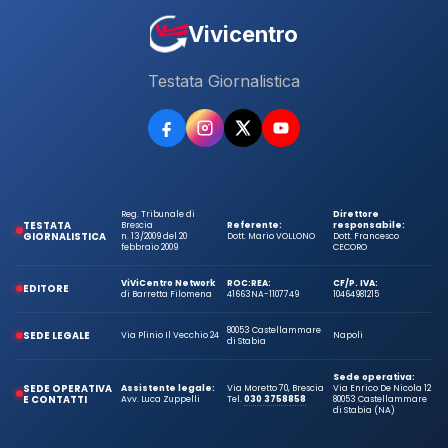
Vivicentro
Testata Giornalistica
Reg. Tribunale di
Direttore
TESTATA
Brescia
Referente:
responsabile:
GIORNALISTICA
n. 13/2009 del 20
Dott. Mario VOLLONO
Dott. Francesco
febbraio 2009
CECORO
ViViCentro Network
ROC:
REA:
CF/P. IVA:
EDITORE
di Barretta Filomena
41663
NA-1107749
10464981215
80053 Castellammare
SEDE LEGALE
Via Plinio Il Vecchio 24
Napoli
di Stabia
Sede operativa:
SEDE OPERATIVA
Assistente legale:
Via Moretto 70, Brescia
Via Enrico De Nicola 12
E CONTATTI
Avv. Luca Zuppelli
Tel.
030 3758858
80053 Castellammare
di Stabia (NA)