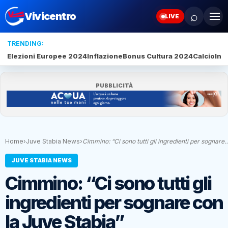
⌕
Vivicentro
LIVE
TRENDING:
Elezioni Europee 2024
Inflazione
Bonus Cultura 2024
Calcio
Inte
PUBBLICITÀ
Home
›
Juve Stabia News
›
Cimmino: “Ci sono tutti gli ingredienti per sognare
JUVE STABIA NEWS
Cimmino: “Ci sono tutti gli
ingredienti per sognare con
la Juve Stabia”