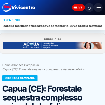
⌕
Vivicentro
LIVE
TRENDING:
catello mari
beneficenza
cavese
memorial
Juve Stabia News
CAM
PUBBLICITÀ
Home
›
Cronaca Campania
›
Capua (CE): Forestale sequestra complesso aziendale bufalino
CRONACA CAMPANIA
Capua (CE): Forestale
sequestra complesso