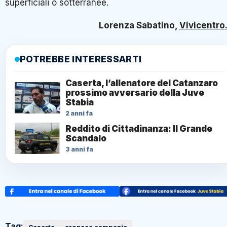
superficiali o sotterranee.
Lorenza Sabatino,
Vivicentro.
POTREBBE INTERESSARTI
Caserta, l’allenatore del Catanzaro
prossimo avversario della Juve
Stabia
2 anni fa
Reddito di Cittadinanza: Il Grande
Scandalo
3 anni fa
Tag: