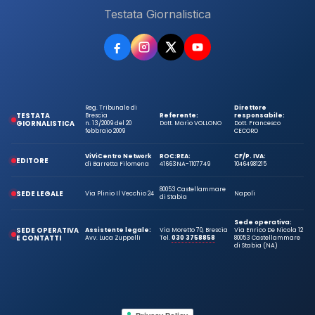
Testata Giornalistica
Reg. Tribunale di
Direttore
TESTATA
Brescia
Referente:
responsabile:
GIORNALISTICA
n. 13/2009 del 20
Dott. Mario VOLLONO
Dott. Francesco
febbraio 2009
CECORO
ViViCentro Network
ROC:
REA:
CF/P. IVA:
EDITORE
di Barretta Filomena
41663
NA-1107749
10464981215
80053 Castellammare
SEDE LEGALE
Via Plinio Il Vecchio 24
Napoli
di Stabia
Sede operativa:
SEDE OPERATIVA
Assistente legale:
Via Moretto 70, Brescia
Via Enrico De Nicola 12
E CONTATTI
Avv. Luca Zuppelli
Tel.
030 3758858
80053 Castellammare
di Stabia (NA)