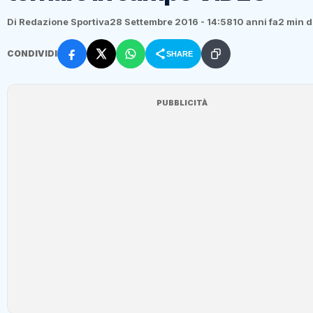
Di Redazione Sportiva
28 Settembre 2016 - 14:58
10 anni fa
2 min d
CONDIVIDI
SHARE
PUBBLICITÀ