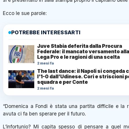
si è presentato in sala stampa proprio il capitano dell
Ecco le sue parole:
POTREBBE INTERESSARTI
Juve Stabia deferita dalla Procura
Federale: il mancato versamento all
Lega Pro e le ragioni di una scelta
2 mesi fa
The last dance: il Napoli si congeda 
l’1-0 dall’Udinese. Cori e striscioni p
squadra e per Conte
2 mesi fa
“Domenica a Fondi è stata una partita difficile e la 
avuta ci fa ben sperare per il futuro.
L’infortunio? Mi capita spesso di pensare a quel 