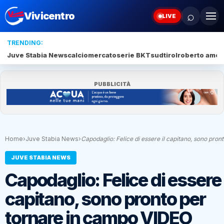
⌕
Vivicentro
LIVE
TRENDING:
Juve Stabia News
calciomercato
serie BKT
sudtirol
roberto amod
PUBBLICITÀ
Home
›
Juve Stabia News
›
Capodaglio: Felice di essere il capitano, sono pron
JUVE STABIA NEWS
Capodaglio: Felice di essere 
capitano, sono pronto per
tornare in campo VIDEO