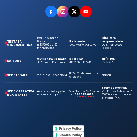
Reg. Tribunale di
Direttore
TESTATA
Brescia
Referente:
responsabile:
GIORNALISTICA
n. 13/2009 del 20
Dott. Mario VOLLONO
Dott. Francesco
febbraio 2009
CECORO
ViViCentro Network
ROC:
REA:
CF/P. IVA:
EDITORE
di Barretta Filomena
41663
NA-1107749
10464981215
80053 Castellammare
SEDE LEGALE
Via Plinio Il Vecchio 24
Napoli
di Stabia
Sede operativa:
SEDE OPERATIVA
Assistente legale:
Via Moretto 70, Brescia
Via Enrico De Nicola 12
E CONTATTI
Avv. Luca Zuppelli
Tel.
030 3758858
80053 Castellammare
di Stabia (NA)
Privacy Policy
Cookie Policy