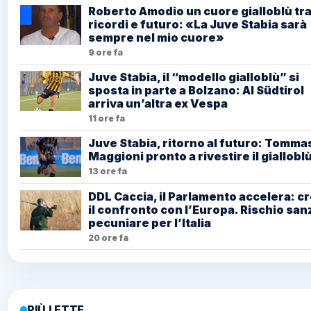
Roberto Amodio un cuore gialloblù tr
ricordi e futuro: «La Juve Stabia sarà
sempre nel mio cuore»
9 ore fa
Juve Stabia, il “modello gialloblù” si
sposta in parte a Bolzano: Al Südtirol
arriva un’altra ex Vespa
11 ore fa
Juve Stabia, ritorno al futuro: Tomma
Maggioni pronto a rivestire il giallobl
13 ore fa
DDL Caccia, il Parlamento accelera: c
il confronto con l’Europa. Rischio san
pecuniare per l’Italia
20 ore fa
PIÙ LETTE