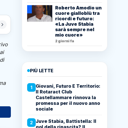
Roberto Amodio un
cuore gialloblù tra
ricordi e futuro:
«La Juve Stabia
sarà sempre nel
mio cuore»
2 giorni fa
rivo
ai
di
PIÙ LETTE
 ma
Giovani, Futuro E Territorio:
1
Il Rotaract Club
Castellammare rinnova la
promessa per il nuovo anno
sociale
Juve Stabia, Battistella: Il
2
gol della rinascita? Il