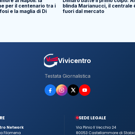
amore al Napoli: la
Dimaro batte il primo colpo: Al
e per il centenario tra i
blinda Marianucci, il centrale 
ifosi e la maglia di Di
fuori dal mercato
Vivicentro
Testata Giornalistica
RE
SEDE LEGALE
tro Network
Via Plinio Il Vecchio 24
tta Filomena
80053 Castellammare di Stabi