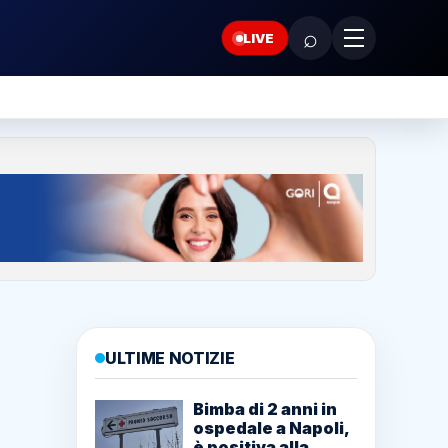
⌕
LIVE
ULTIME NOTIZIE
Bimba di 2 anni in
ospedale a Napoli,
è positiva alla