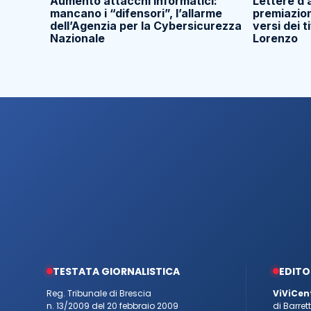
Aumento attacchi informatici:
Lettere d’
mancano i “difensori”, l’allarme
premiazion
dell’Agenzia per la Cybersicurezza
versi dei t
Nazionale
Lorenzo
TESTATA GIORNALISTICA
EDITO
Reg. Tribunale di Brescia
ViViCen
n. 13/2009 del 20 febbraio 2009
di Barre