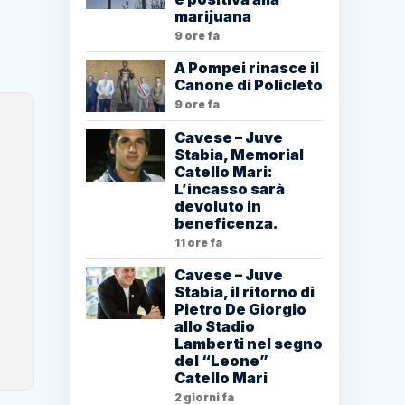
marijuana
9 ore fa
A Pompei rinasce il
Canone di Policleto
9 ore fa
Cavese – Juve
Stabia, Memorial
Catello Mari:
L’incasso sarà
devoluto in
beneficenza.
11 ore fa
Cavese – Juve
Stabia, il ritorno di
Pietro De Giorgio
allo Stadio
Lamberti nel segno
del “Leone”
Catello Mari
2 giorni fa