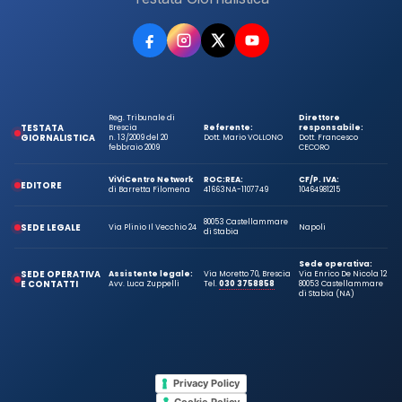
Reg. Tribunale di
Direttore
TESTATA
Brescia
Referente:
responsabile:
GIORNALISTICA
n. 13/2009 del 20
Dott. Mario VOLLONO
Dott. Francesco
febbraio 2009
CECORO
ViViCentro Network
ROC:
REA:
CF/P. IVA:
EDITORE
di Barretta Filomena
41663
NA-1107749
10464981215
80053 Castellammare
SEDE LEGALE
Via Plinio Il Vecchio 24
Napoli
di Stabia
Sede operativa:
SEDE OPERATIVA
Assistente legale:
Via Moretto 70, Brescia
Via Enrico De Nicola 12
E CONTATTI
Avv. Luca Zuppelli
Tel.
030 3758858
80053 Castellammare
di Stabia (NA)
Privacy Policy