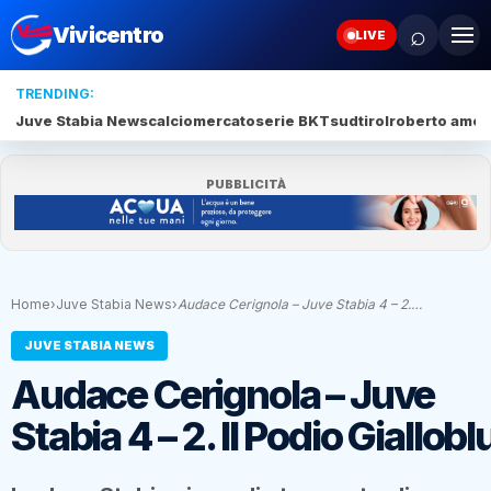
⌕
Vivicentro
LIVE
TRENDING:
Juve Stabia News
calciomercato
serie BKT
sudtirol
roberto amod
PUBBLICITÀ
Home
›
Juve Stabia News
›
Audace Cerignola – Juve Stabia 4 – 2.…
JUVE STABIA NEWS
Audace Cerignola – Juve
Stabia 4 – 2. Il Podio Giallobl