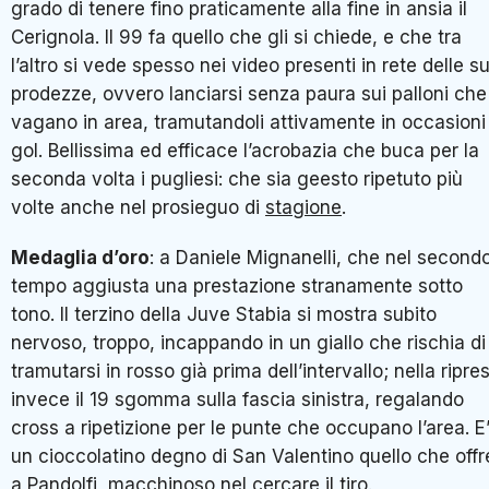
grado di tenere fino praticamente alla fine in ansia il
Cerignola. Il 99 fa quello che gli si chiede, e che tra
l’altro si vede spesso nei video presenti in rete delle s
prodezze, ovvero lanciarsi senza paura sui palloni che
vagano in area, tramutandoli attivamente in occasioni
gol. Bellissima ed efficace l’acrobazia che buca per la
seconda volta i pugliesi: che sia geesto ripetuto più
volte anche nel prosieguo di
stagione
.
Medaglia d’oro
: a Daniele Mignanelli, che nel second
tempo aggiusta una prestazione stranamente sotto
tono. Il terzino della Juve Stabia si mostra subito
nervoso, troppo, incappando in un giallo che rischia di
tramutarsi in rosso già prima dell’intervallo; nella ripre
invece il 19 sgomma sulla fascia sinistra, regalando
cross a ripetizione per le punte che occupano l’area. E
un cioccolatino degno di San Valentino quello che offr
a Pandolfi, macchinoso nel cercare il tiro.