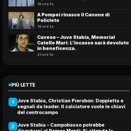
18 ore fa
A Pompei rinasce il Canone di
Policleto
18 ore fa
Cavese – Juve Stabia, Memorial
Catello Mari: L’incasso sarà devoluto
in beneficenza.
21 ore fa
PIÙ LETTE
Juve Stabia, Christian Pierobon: Doppietta e
1
segnali da leader. Il calciatore vuole le chiavi
del centrocampo
Juve Stabia – Campobasso potrebbe
2
disputarsi al Romeo Menti: Si attende la