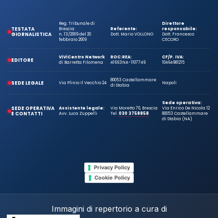
Reg. Tribunale di
Direttore
TESTATA
Brescia
Referente:
responsabile:
GIORNALISTICA
n. 13/2009 del 20
Dott. Mario VOLLONO
Dott. Francesco
febbraio 2009
CECORO
ViViCentro Network
ROC:
REA:
CF/P. IVA:
EDITORE
di Barretta Filomena
41663
NA-1107749
10464981215
80053 Castellammare
SEDE LEGALE
Via Plinio Il Vecchio 24
Napoli
di Stabia
Sede operativa:
SEDE OPERATIVA
Assistente legale:
Via Moretto 70, Brescia
Via Enrico De Nicola 12
E CONTATTI
Avv. Luca Zuppelli
Tel.
030 3758858
80053 Castellammare
di Stabia (NA)
Privacy Policy
Cookie Policy
Immagini di repertorio a cura di