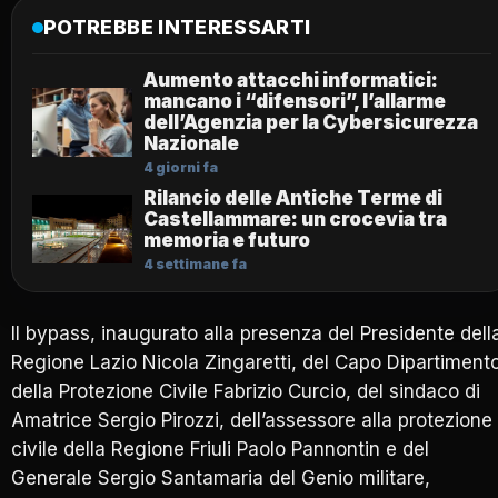
POTREBBE INTERESSARTI
Aumento attacchi informatici:
mancano i “difensori”, l’allarme
dell’Agenzia per la Cybersicurezza
Nazionale
4 giorni fa
Rilancio delle Antiche Terme di
Castellammare: un crocevia tra
memoria e futuro
4 settimane fa
Il bypass, inaugurato alla presenza del Presidente dell
Regione Lazio Nicola Zingaretti, del Capo Dipartiment
della Protezione Civile Fabrizio Curcio, del sindaco di
Amatrice Sergio Pirozzi, dell’assessore alla protezione
civile della Regione Friuli Paolo Pannontin e del
Generale Sergio Santamaria del Genio militare,